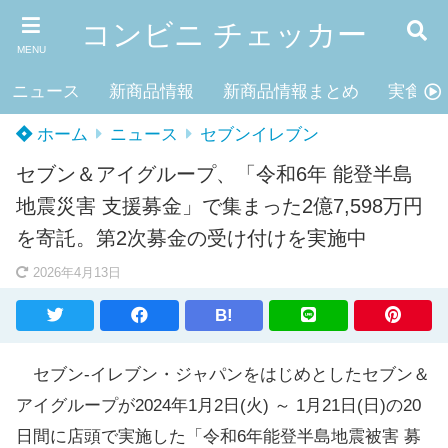
コンビニ チェッカー
MENU
ニュース
新商品情報
新商品情報まとめ
実食レ
ホーム
ニュース
セブンイレブン
セブン＆アイグループ、「令和6年 能登半島
地震災害 支援募金」で集まった2億7,598万円
を寄託。第2次募金の受け付けを実施中
2026年4月13日
B!
セブン-イレブン・ジャパンをはじめとしたセブン＆
アイグループが2024年1月2日(火) ～ 1月21日(日)の20
日間に店頭で実施した「令和6年能登半島地震被害 募