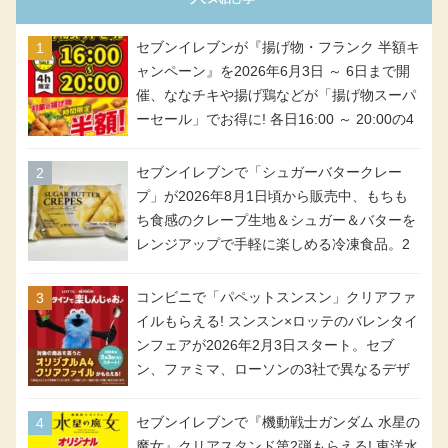
セブンイレブンが『揚げ物・フランク 半額キ
ャンペーン』を2026年6月3日 ～ 6日まで開
催、ななチキや揚げ鶏などが「揚げ物スーパ
ーセール」でお得に! 各日16:00 ～ 20:00の4
時間限定で実施。ななチキが税抜き116円、
アメリカンドッグが税抜き69円!
セブンイレブンで「シュガーバタークレー
プ」が2026年8月1日頃から販売中、もちも
ち食感のクレープ生地＆シュガー＆バターを
レンジアップで手軽に楽しめる冷凍食品。2
個入り
コンビニで「パペットスンスン」クリアファ
イルもらえる! スンスン×ロッテのバレンタイ
ンフェアが2026年2月3日スタート。セブ
ン、ファミマ、ローソンの3社で異なるデザ
イン＆対象商品
セブンイレブンで『機動戦士ガンダム 水星の
魔女』クリアスタンド第2弾もらえる! 東洋水