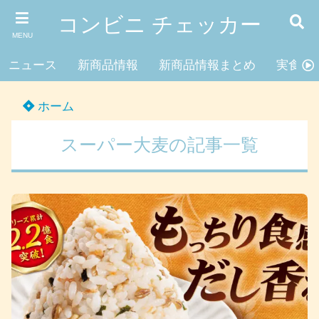
コンビニ チェッカー
MENU
ニュース
新商品情報
新商品情報まとめ
実食レ
ホーム
スーパー大麦の記事一覧