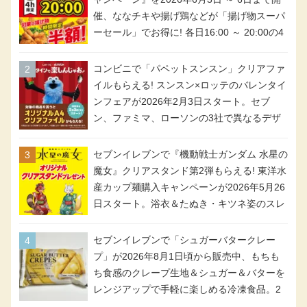
催、ななチキや揚げ鶏などが「揚げ物スーパ
ーセール」でお得に! 各日16:00 ～ 20:00の4
時間限定で実施。ななチキが税抜き116円、
アメリカンドッグが税抜き69円!
コンビニで「パペットスンスン」クリアファ
イルもらえる! スンスン×ロッテのバレンタイ
ンフェアが2026年2月3日スタート。セブ
ン、ファミマ、ローソンの3社で異なるデザ
イン＆対象商品
セブンイレブンで『機動戦士ガンダム 水星の
魔女』クリアスタンド第2弾もらえる! 東洋水
産カップ麺購入キャンペーンが2026年5月26
日スタート。浴衣＆たぬき・キツネ姿のスレ
ッタ / ミオリネ / グエル / エラン(強化人士4
号・5号) / シャディクが全6種のクリアスタ
セブンイレブンで「シュガーバタークレー
ンドになって登場!
プ」が2026年8月1日頃から販売中、もちも
ち食感のクレープ生地＆シュガー＆バターを
レンジアップで手軽に楽しめる冷凍食品。2
個入り