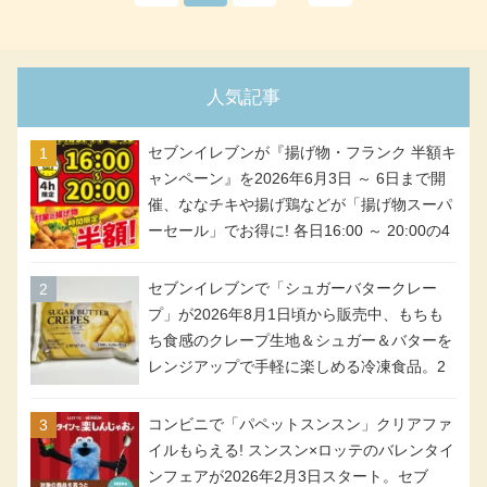
人気記事
セブンイレブンが『揚げ物・フランク 半額キ
ャンペーン』を2026年6月3日 ～ 6日まで開
催、ななチキや揚げ鶏などが「揚げ物スーパ
ーセール」でお得に! 各日16:00 ～ 20:00の4
時間限定で実施。ななチキが税抜き116円、
アメリカンドッグが税抜き69円!
セブンイレブンで「シュガーバタークレー
プ」が2026年8月1日頃から販売中、もちも
ち食感のクレープ生地＆シュガー＆バターを
レンジアップで手軽に楽しめる冷凍食品。2
個入り
コンビニで「パペットスンスン」クリアファ
イルもらえる! スンスン×ロッテのバレンタイ
ンフェアが2026年2月3日スタート。セブ