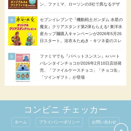
ン、ファミマ、ローソンの3社で異なるデザ
イン＆対象商品
セブンイレブンで『機動戦士ガンダム 水星の
魔女』クリアスタンド第2弾もらえる! 東洋水
産カップ麺購入キャンペーンが2026年5月26
日スタート。浴衣＆たぬき・キツネ姿のスレ
ッタ / ミオリネ / グエル / エラン(強化人士4
号・5号) / シャディクが全6種のクリアスタ
ファミマでも『パペットスンスン』×ハート
ンドになって登場!
バレンタインチョコが2026年2月10日店頭発
売、「ファイルケースチョコ」「チョコ缶」
「ツインギフト」が登場
コンビニ チェッカー
ホーム
プライバシーポリシー
お問い合わせ