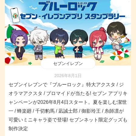
セブンイレブン
2026年8月1日
セブンイレブンで『ブルーロック』特大アクスタ / ジ
オラマアクスタ / ブロマイドが当たる! セブン アプリキ
ャンペーンが2026年8月4日スタート。夏を楽しむ潔世
一 / 蜂楽廻 / 千切豹馬 / 凪誠士郎 / 御影玲王 / 糸師凛が
可愛いミニキャラ姿で登場! セブンネット限定グッズも
制作決定