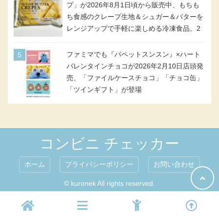
ンドになって登場!
プ」が2026年8月1日頃から販売中、もちも
ち食感のクレープ生地＆シュガー＆バターを
レンジアップで手軽に楽しめる冷凍食品。2
個入り
ファミマでも『パペットスンスン』×ハート
バレンタインチョコが2026年2月10日店頭発
売、「ファイルケースチョコ」「チョコ缶」
「ツインギフト」が登場
コンビニ チェッカー
ホーム
プライバシーポリシー
お問い合わせ
© kuronek All rights reserved.