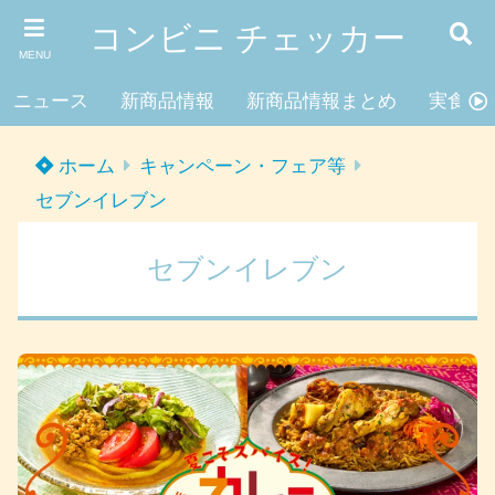
コンビニ チェッカー
MENU
ニュース
新商品情報
新商品情報まとめ
実食レ
ホーム
キャンペーン・フェア等
セブンイレブン
セブンイレブン