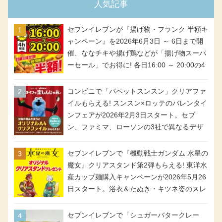
人気記事
セブンイレブンが『揚げ物・フランク 半額キ
ャンペーン』を2026年6月3日 ～ 6日まで開
催、ななチキや揚げ鶏などが「揚げ物スーパ
ーセール」でお得に! 各日16:00 ～ 20:00の4
時間限定で実施。ななチキが税抜き116円、
アメリカンドッグが税抜き69円!
コンビニで「パペットスンスン」クリアファ
イルもらえる! スンスン×ロッテのバレンタイ
ンフェアが2026年2月3日スタート。セブ
ン、ファミマ、ローソンの3社で異なるデザ
イン＆対象商品
セブンイレブンで『機動戦士ガンダム 水星の
魔女』クリアスタンド第2弾もらえる! 東洋水
産カップ麺購入キャンペーンが2026年5月26
日スタート。浴衣＆たぬき・キツネ姿のスレ
ッタ / ミオリネ / グエル / エラン(強化人士4
号・5号) / シャディクが全6種のクリアスタ
セブンイレブンで「シュガーバタークレー