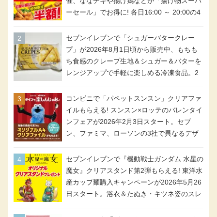
催、ななチキや揚げ鶏などが「揚げ物スーパ
ーセール」でお得に! 各日16:00 ～ 20:00の4
時間限定で実施。ななチキが税抜き116円、
アメリカンドッグが税抜き69円!
セブンイレブンで「シュガーバタークレー
プ」が2026年8月1日頃から販売中、もちも
ち食感のクレープ生地＆シュガー＆バターを
レンジアップで手軽に楽しめる冷凍食品。2
個入り
コンビニで「パペットスンスン」クリアファ
イルもらえる! スンスン×ロッテのバレンタイ
ンフェアが2026年2月3日スタート。セブ
ン、ファミマ、ローソンの3社で異なるデザ
イン＆対象商品
セブンイレブンで『機動戦士ガンダム 水星の
魔女』クリアスタンド第2弾もらえる! 東洋水
産カップ麺購入キャンペーンが2026年5月26
日スタート。浴衣＆たぬき・キツネ姿のスレ
ッタ / ミオリネ / グエル / エラン(強化人士4