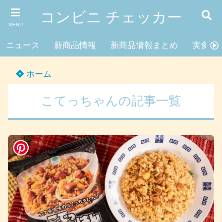
コンビニ チェッカー
MENU
ニュース
新商品情報
新商品情報まとめ
実食レ
ホーム
こてっちゃんの記事一覧