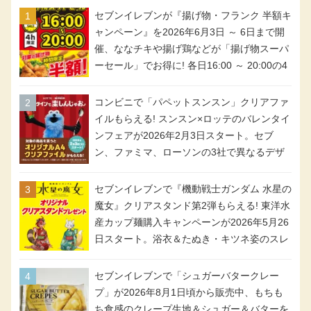
セブンイレブンが『揚げ物・フランク 半額キ
ャンペーン』を2026年6月3日 ～ 6日まで開
催、ななチキや揚げ鶏などが「揚げ物スーパ
ーセール」でお得に! 各日16:00 ～ 20:00の4
時間限定で実施。ななチキが税抜き116円、
アメリカンドッグが税抜き69円!
コンビニで「パペットスンスン」クリアファ
イルもらえる! スンスン×ロッテのバレンタイ
ンフェアが2026年2月3日スタート。セブ
ン、ファミマ、ローソンの3社で異なるデザ
イン＆対象商品
セブンイレブンで『機動戦士ガンダム 水星の
魔女』クリアスタンド第2弾もらえる! 東洋水
産カップ麺購入キャンペーンが2026年5月26
日スタート。浴衣＆たぬき・キツネ姿のスレ
ッタ / ミオリネ / グエル / エラン(強化人士4
号・5号) / シャディクが全6種のクリアスタ
セブンイレブンで「シュガーバタークレー
ンドになって登場!
プ」が2026年8月1日頃から販売中、もちも
ち食感のクレープ生地＆シュガー＆バターを