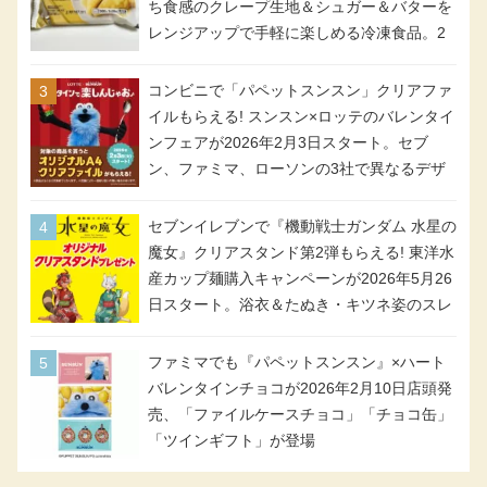
ち食感のクレープ生地＆シュガー＆バターを
レンジアップで手軽に楽しめる冷凍食品。2
個入り
コンビニで「パペットスンスン」クリアファ
イルもらえる! スンスン×ロッテのバレンタイ
ンフェアが2026年2月3日スタート。セブ
ン、ファミマ、ローソンの3社で異なるデザ
イン＆対象商品
セブンイレブンで『機動戦士ガンダム 水星の
魔女』クリアスタンド第2弾もらえる! 東洋水
産カップ麺購入キャンペーンが2026年5月26
日スタート。浴衣＆たぬき・キツネ姿のスレ
ッタ / ミオリネ / グエル / エラン(強化人士4
号・5号) / シャディクが全6種のクリアスタ
ファミマでも『パペットスンスン』×ハート
ンドになって登場!
バレンタインチョコが2026年2月10日店頭発
売、「ファイルケースチョコ」「チョコ缶」
「ツインギフト」が登場