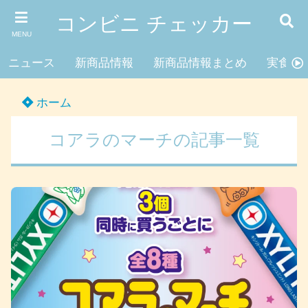
コンビニ チェッカー
MENU
ニュース
新商品情報
新商品情報まとめ
実食レ
ホーム
コアラのマーチの記事一覧