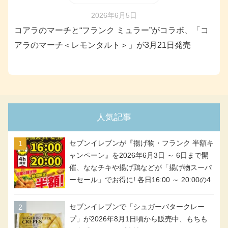
2026年6月5日
コアラのマーチと“フランク ミュラー”がコラボ、「コ
アラのマーチ＜レモンタルト＞」が3月21日発売
人気記事
セブンイレブンが『揚げ物・フランク 半額キ
ャンペーン』を2026年6月3日 ～ 6日まで開
催、ななチキや揚げ鶏などが「揚げ物スーパ
ーセール」でお得に! 各日16:00 ～ 20:00の4
時間限定で実施。ななチキが税抜き116円、
アメリカンドッグが税抜き69円!
セブンイレブンで「シュガーバタークレー
プ」が2026年8月1日頃から販売中、もちも