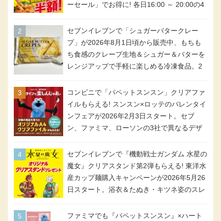
ーセール」でお得に! 各日16:00 ～ 20:00の4
時間限定で実施。ななチキが税抜き116円、
アメリカンドッグが税抜き69円!
セブンイレブンで「シュガーバタークレー
プ」が2026年8月1日頃から販売中、もちも
ち食感のクレープ生地＆シュガー＆バターを
レンジアップで手軽に楽しめる冷凍食品。2
個入り
コンビニで「パペットスンスン」クリアファ
イルもらえる! スンスン×ロッテのバレンタイ
ンフェアが2026年2月3日スタート。セブ
ン、ファミマ、ローソンの3社で異なるデザ
イン＆対象商品
セブンイレブンで『機動戦士ガンダム 水星の
魔女』クリアスタンド第2弾もらえる! 東洋水
産カップ麺購入キャンペーンが2026年5月26
日スタート。浴衣＆たぬき・キツネ姿のスレ
ッタ / ミオリネ / グエル / エラン(強化人士4
号・5号) / シャディクが全6種のクリアスタ
ファミマでも『パペットスンスン』×ハート