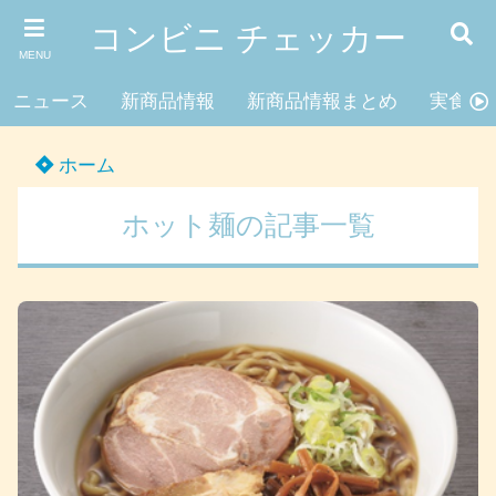
コンビニ チェッカー
MENU
ニュース
新商品情報
新商品情報まとめ
実食レ
ホーム
ホット麺の記事一覧