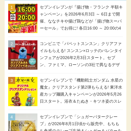
セブンイレブンが『揚げ物・フランク 半額キ
ャンペーン』を2026年6月3日 ～ 6日まで開
催、ななチキや揚げ鶏などが「揚げ物スーパ
ーセール」でお得に! 各日16:00 ～ 20:00の4
時間限定で実施。ななチキが税抜き116円、
アメリカンドッグが税抜き69円!
コンビニで「パペットスンスン」クリアファ
イルもらえる! スンスン×ロッテのバレンタイ
ンフェアが2026年2月3日スタート。セブ
ン、ファミマ、ローソンの3社で異なるデザ
イン＆対象商品
セブンイレブンで『機動戦士ガンダム 水星の
魔女』クリアスタンド第2弾もらえる! 東洋水
産カップ麺購入キャンペーンが2026年5月26
日スタート。浴衣＆たぬき・キツネ姿のスレ
ッタ / ミオリネ / グエル / エラン(強化人士4
号・5号) / シャディクが全6種のクリアスタ
セブンイレブンで「シュガーバタークレー
ンドになって登場!
プ」が2026年8月1日頃から販売中、もちも
ち食感のクレープ生地＆シュガー＆バターを