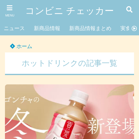
コンビニ チェッカー
MENU
ニュース
新商品情報
新商品情報まとめ
実食レ
ホーム
ホットドリンクの記事一覧