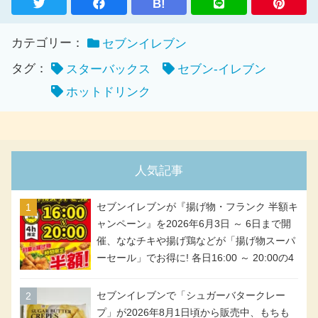
B!
カテゴリー：
セブンイレブン
タグ：
スターバックス
セブン-イレブン
ホットドリンク
人気記事
セブンイレブンが『揚げ物・フランク 半額キ
ャンペーン』を2026年6月3日 ～ 6日まで開
催、ななチキや揚げ鶏などが「揚げ物スーパ
ーセール」でお得に! 各日16:00 ～ 20:00の4
時間限定で実施。ななチキが税抜き116円、
アメリカンドッグが税抜き69円!
セブンイレブンで「シュガーバタークレー
プ」が2026年8月1日頃から販売中、もちも