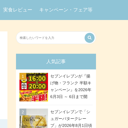
実食レビュー
キャンペーン・フェア等
人気記事
セブンイレブンが『揚
げ物・フランク 半額キ
ャンペーン』を2026年
6月3日 ～ 6日まで開
催、ななチキや揚げ鶏
などが「揚げ物スーパ
セブンイレブンで「シ
ーセール」でお得に! 各
ュガーバタークレー
日16:00 ～ 20:00の4時
プ」が2026年8月1日頃