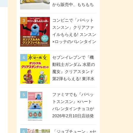
間限定で実施。ななチ
から販売中、もちもち
キが税抜き116円、ア
食感のクレープ生地＆
メリカンドッグが税抜
シュガー＆バターをレ
コンビニで「パペット
き69円!
ンジアップで手軽に楽
スンスン」クリアファ
しめる冷凍食品。2個入
イルもらえる! スンスン
り
×ロッテのバレンタイン
フェアが2026年2月3日
スタート。セブン、フ
セブンイレブンで『機
ァミマ、ローソンの3社
動戦士ガンダム 水星の
で異なるデザイン＆対
魔女』クリアスタンド
象商品
第2弾もらえる! 東洋水
産カップ麺購入キャン
ペーンが2026年5月26
ファミマでも『パペッ
日スタート。浴衣＆た
トスンスン』×ハート
ぬき・キツネ姿のスレ
バレンタインチョコが
ッタ / ミオリネ / グエ
2026年2月10日店頭発
ル / エラン(強化人士4
売、「ファイルケース
号・5号) / シャディク
チョコ」「チョコ缶」
「ジョブチューン」×セ