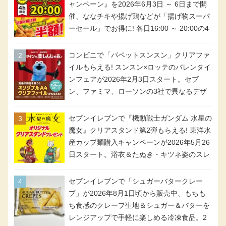
ャンペーン』を2026年6月3日 ～ 6日まで開
催、ななチキや揚げ鶏などが「揚げ物スーパ
ーセール」でお得に! 各日16:00 ～ 20:00の4
時間限定で実施。ななチキが税抜き116円、
アメリカンドッグが税抜き69円!
コンビニで「パペットスンスン」クリアファ
イルもらえる! スンスン×ロッテのバレンタイ
ンフェアが2026年2月3日スタート。セブ
ン、ファミマ、ローソンの3社で異なるデザ
イン＆対象商品
セブンイレブンで『機動戦士ガンダム 水星の
魔女』クリアスタンド第2弾もらえる! 東洋水
産カップ麺購入キャンペーンが2026年5月26
日スタート。浴衣＆たぬき・キツネ姿のスレ
ッタ / ミオリネ / グエル / エラン(強化人士4
号・5号) / シャディクが全6種のクリアスタ
セブンイレブンで「シュガーバタークレー
ンドになって登場!
プ」が2026年8月1日頃から販売中、もちも
ち食感のクレープ生地＆シュガー＆バターを
レンジアップで手軽に楽しめる冷凍食品。2