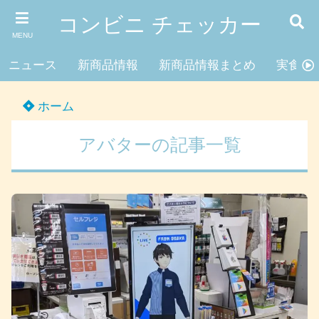
コンビニ チェッカー
MENU
ニュース
新商品情報
新商品情報まとめ
実食レ
ホーム
アバターの記事一覧