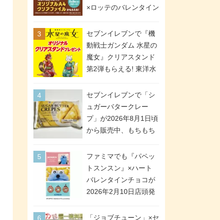
間限定で実施。ななチ
×ロッテのバレンタイン
キが税抜き116円、ア
フェアが2026年2月3日
メリカンドッグが税抜
スタート。セブン、フ
セブンイレブンで『機
き69円!
ァミマ、ローソンの3社
動戦士ガンダム 水星の
で異なるデザイン＆対
魔女』クリアスタンド
象商品
第2弾もらえる! 東洋水
産カップ麺購入キャン
ペーンが2026年5月26
セブンイレブンで「シ
日スタート。浴衣＆た
ュガーバタークレー
ぬき・キツネ姿のスレ
プ」が2026年8月1日頃
ッタ / ミオリネ / グエ
から販売中、もちもち
ル / エラン(強化人士4
食感のクレープ生地＆
号・5号) / シャディク
シュガー＆バターをレ
ファミマでも『パペッ
が全6種のクリアスタン
ンジアップで手軽に楽
トスンスン』×ハート
ドになって登場!
しめる冷凍食品。2個入
バレンタインチョコが
り
2026年2月10日店頭発
売、「ファイルケース
チョコ」「チョコ缶」
「ジョブチューン」×セ