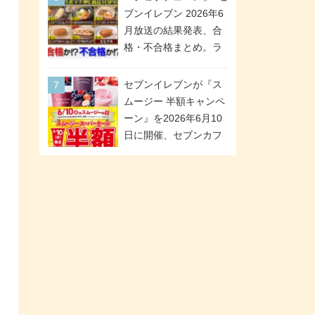
「ツインギフト」が登
ブンイレブン 2026年6
場
月放送の結果発表、合
格・不合格まとめ。ラ
ンキング1位は満場一致
合格「金のハンバー
セブンイレブンが『ス
グ」。満場一致合格数
ムージー 半額キャンペ
は6商品、合格数は2商
ーン』を2026年6月10
品。TVerでの見逃し配
日に開催、セブンカフ
信もあり
ェ スムージーがスーパ
ーセールでお得に!