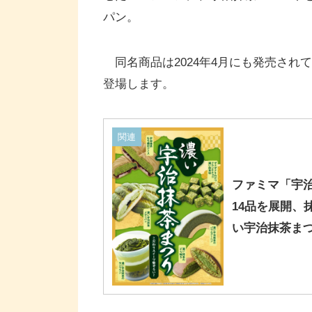
パン。
同名商品は2024年4月にも発売され
登場します。
関連
ファミマ「宇
14品を展開、
い宇治抹茶まつ