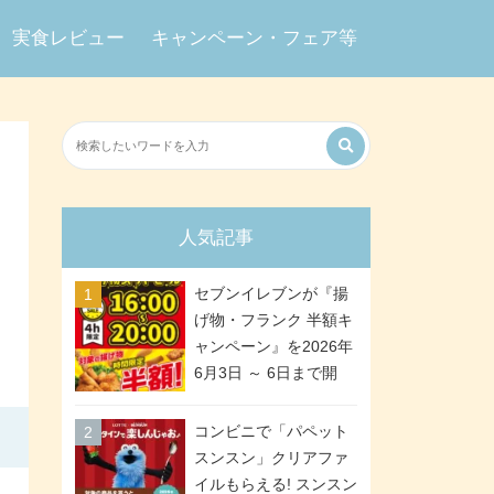
実食レビュー
キャンペーン・フェア等
人気記事
セブンイレブンが『揚
げ物・フランク 半額キ
ャンペーン』を2026年
6月3日 ～ 6日まで開
催、ななチキや揚げ鶏
などが「揚げ物スーパ
コンビニで「パペット
ーセール」でお得に! 各
スンスン」クリアファ
日16:00 ～ 20:00の4時
イルもらえる! スンスン