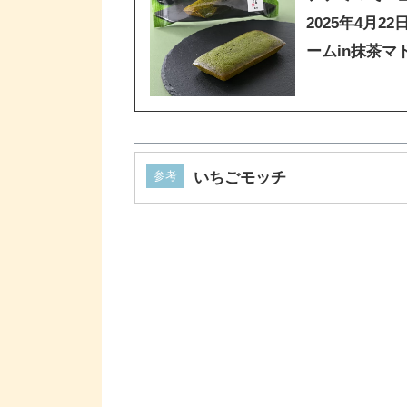
2025年4月
ームin抹茶
参考
いちごモッチ