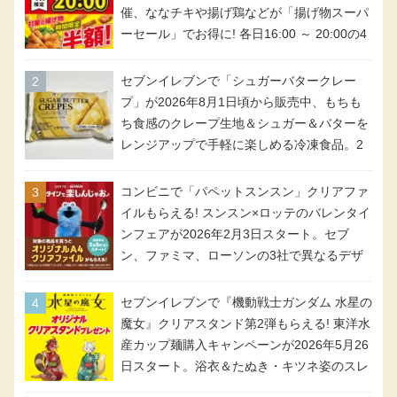
催、ななチキや揚げ鶏などが「揚げ物スーパ
ーセール」でお得に! 各日16:00 ～ 20:00の4
時間限定で実施。ななチキが税抜き116円、
アメリカンドッグが税抜き69円!
セブンイレブンで「シュガーバタークレー
プ」が2026年8月1日頃から販売中、もちも
ち食感のクレープ生地＆シュガー＆バターを
レンジアップで手軽に楽しめる冷凍食品。2
個入り
コンビニで「パペットスンスン」クリアファ
イルもらえる! スンスン×ロッテのバレンタイ
ンフェアが2026年2月3日スタート。セブ
ン、ファミマ、ローソンの3社で異なるデザ
イン＆対象商品
セブンイレブンで『機動戦士ガンダム 水星の
魔女』クリアスタンド第2弾もらえる! 東洋水
産カップ麺購入キャンペーンが2026年5月26
日スタート。浴衣＆たぬき・キツネ姿のスレ
ッタ / ミオリネ / グエル / エラン(強化人士4