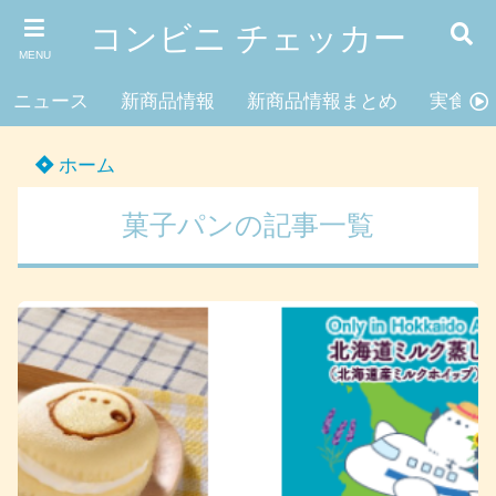
コンビニ チェッカー
MENU
ニュース
新商品情報
新商品情報まとめ
実食レ
ホーム
菓子パンの記事一覧