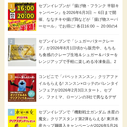
セブンイレブンが『揚げ物・フランク 半額キ
ャンペーン』を2026年6月3日 ～ 6日まで開
催、ななチキや揚げ鶏などが「揚げ物スーパ
ーセール」でお得に! 各日16:00 ～ 20:00の4
時間限定で実施。ななチキが税抜き116円、
アメリカンドッグが税抜き69円!
セブンイレブンで「シュガーバタークレー
プ」が2026年8月1日頃から販売中、もちも
ち食感のクレープ生地＆シュガー＆バターを
レンジアップで手軽に楽しめる冷凍食品。2
個入り
コンビニで「パペットスンスン」クリアファ
イルもらえる! スンスン×ロッテのバレンタイ
ンフェアが2026年2月3日スタート。セブ
ン、ファミマ、ローソンの3社で異なるデザ
イン＆対象商品
セブンイレブンで『機動戦士ガンダム 水星の
魔女』クリアスタンド第2弾もらえる! 東洋水
産カップ麺購入キャンペーンが2026年5月26