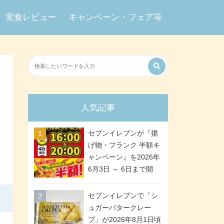
実食レビュー
キャンペーン・フェア等
人気記事
セブンイレブンが『揚
げ物・フランク 半額キ
ャンペーン』を2026年
6月3日 ～ 6日まで開
催、ななチキや揚げ鶏
などが「揚げ物スーパ
セブンイレブンで「シ
ーセール」でお得に! 各
ュガーバタークレー
日16:00 ～ 20:00の4時
プ」が2026年8月1日頃