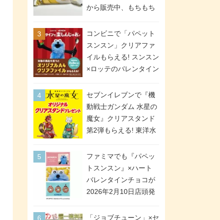
間限定で実施。ななチ
から販売中、もちもち
キが税抜き116円、ア
食感のクレープ生地＆
メリカンドッグが税抜
シュガー＆バターをレ
コンビニで「パペット
き69円!
ンジアップで手軽に楽
スンスン」クリアファ
しめる冷凍食品。2個入
イルもらえる! スンスン
り
×ロッテのバレンタイン
フェアが2026年2月3日
スタート。セブン、フ
セブンイレブンで『機
ァミマ、ローソンの3社
動戦士ガンダム 水星の
で異なるデザイン＆対
魔女』クリアスタンド
象商品
第2弾もらえる! 東洋水
産カップ麺購入キャン
ペーンが2026年5月26
ファミマでも『パペッ
日スタート。浴衣＆た
トスンスン』×ハート
ぬき・キツネ姿のスレ
バレンタインチョコが
ッタ / ミオリネ / グエ
2026年2月10日店頭発
ル / エラン(強化人士4
売、「ファイルケース
号・5号) / シャディク
チョコ」「チョコ缶」
「ジョブチューン」×セ