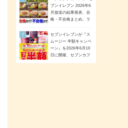
が全6種のクリアスタン
「ツインギフト」が登
ブンイレブン 2026年6
ドになって登場!
場
月放送の結果発表、合
格・不合格まとめ。ラ
ンキング1位は満場一致
合格「金のハンバー
セブンイレブンが『ス
グ」。満場一致合格数
ムージー 半額キャンペ
は6商品、合格数は2商
ーン』を2026年6月10
品。TVerでの見逃し配
日に開催、セブンカフ
信もあり
ェ スムージーがスーパ
ーセールでお得に!