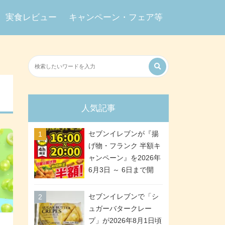
実食レビュー
キャンペーン・フェア等
人気記事
セブンイレブンが『揚
げ物・フランク 半額キ
ャンペーン』を2026年
6月3日 ～ 6日まで開
催、ななチキや揚げ鶏
などが「揚げ物スーパ
セブンイレブンで「シ
ーセール」でお得に! 各
ュガーバタークレー
日16:00 ～ 20:00の4時
プ」が2026年8月1日頃