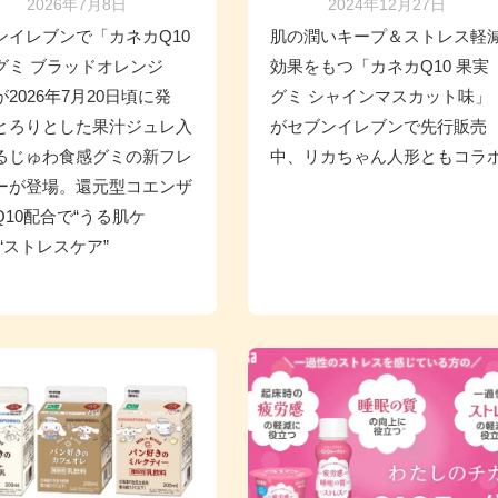
2026年7月8日
2024年12月27日
ンイレブンで「カネカQ10
肌の潤いキープ＆ストレス軽
グミ ブラッドオレンジ
効果をもつ「カネカQ10 果実
2026年7月20日頃に発
グミ シャインマスカット味」
とろりとした果汁ジュレ入
がセブンイレブンで先行販売
るじゅわ食感グミの新フレ
中、リカちゃん人形ともコラ
ーが登場。還元型コエンザ
Q10配合で“うる肌ケ
＆“ストレスケア”