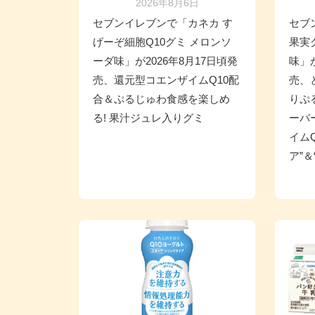
2026年8月6日
セブンイレブンで「カネカ す
セブ
げーぞ細胞Q10グミ メロンソ
果実
ーダ味」が2026年8月17日頃発
味」が
売、還元型コエンザイムQ10配
売、
合＆ぷるじゅわ食感を楽しめ
りぷ
る! 果汁ジュレ入りグミ
ーバ
イム
ア”