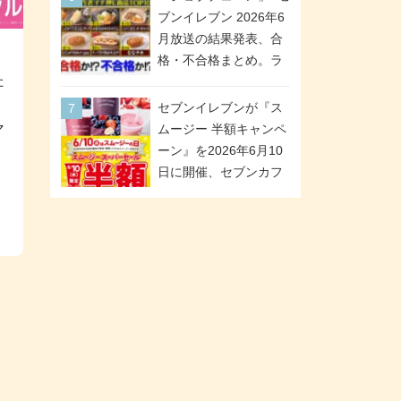
が全6種のクリアスタン
「ツインギフト」が登
ブンイレブン 2026年6
ドになって登場!
場
月放送の結果発表、合
格・不合格まとめ。ラ
た
ンキング1位は満場一致
合格「金のハンバー
セブンイレブンが『ス
グ」。満場一致合格数
マ
ムージー 半額キャンペ
は6商品、合格数は2商
ーン』を2026年6月10
品。TVerでの見逃し配
日に開催、セブンカフ
信もあり
ェ スムージーがスーパ
ーセールでお得に!