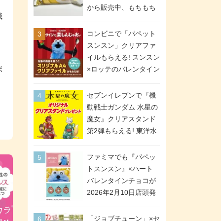
間限定で実施。ななチ
から販売中、もちもち
減
キが税抜き116円、ア
食感のクレープ生地＆
メリカンドッグが税抜
シュガー＆バターをレ
コンビニで「パペット
き69円!
ンジアップで手軽に楽
スンスン」クリアファ
しめる冷凍食品。2個入
イルもらえる! スンスン
り
ボ
×ロッテのバレンタイン
フェアが2026年2月3日
スタート。セブン、フ
セブンイレブンで『機
ァミマ、ローソンの3社
動戦士ガンダム 水星の
で異なるデザイン＆対
魔女』クリアスタンド
象商品
第2弾もらえる! 東洋水
産カップ麺購入キャン
ペーンが2026年5月26
ファミマでも『パペッ
日スタート。浴衣＆た
トスンスン』×ハート
ぬき・キツネ姿のスレ
バレンタインチョコが
ッタ / ミオリネ / グエ
2026年2月10日店頭発
ル / エラン(強化人士4
売、「ファイルケース
号・5号) / シャディク
チョコ」「チョコ缶」
「ジョブチューン」×セ