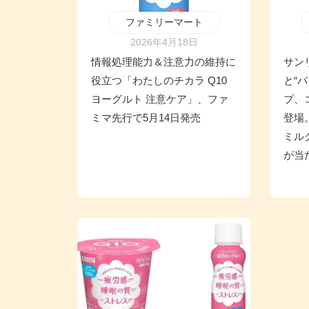
ファミリーマート
2026年4月18日
情報処理能力＆注意力の維持に
サン
役立つ「わたしのチカラ Q10
と“
ヨーグルト 注意ケア」、ファ
プ、
ミマ先行で5月14日発売
登場
ミル
が当