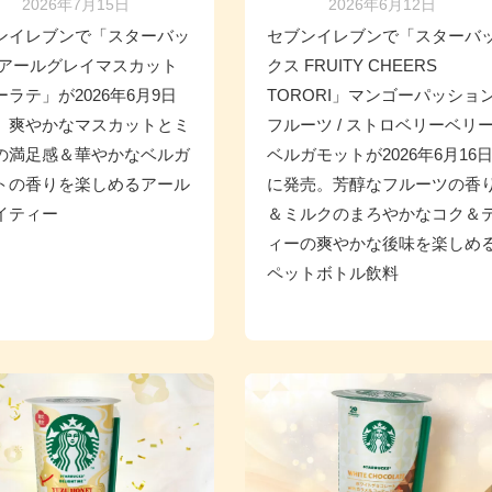
2026年7月15日
2026年6月12日
ンイレブンで「スターバッ
セブンイレブンで「スターバ
 アールグレイマスカット
クス FRUITY CHEERS
ーラテ」が2026年6月9日
TORORI」マンゴーパッショ
、爽やかなマスカットとミ
フルーツ / ストロベリーベリ
の満足感＆華やかなベルガ
ベルガモットが2026年6月16
トの香りを楽しめるアール
に発売。芳醇なフルーツの香
イティー
＆ミルクのまろやかなコク＆
ィーの爽やかな後味を楽しめ
ペットボトル飲料