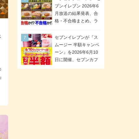
が全6種のクリアスタン
「ツインギフト」が登
ブンイレブン 2026年6
ドになって登場!
場
月放送の結果発表、合
格・不合格まとめ。ラ
ンキング1位は満場一致
合格「金のハンバー
ス
セブンイレブンが『ス
グ」。満場一致合格数
ムージー 半額キャンペ
は6商品、合格数は2商
ーン』を2026年6月10
品。TVerでの見逃し配
日に開催、セブンカフ
信もあり
ェ スムージーがスーパ
ジ
ーセールでお得に!
作