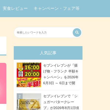
実食レビュー
キャンペーン・フェア等
人気記事
セブンイレブンが『揚
げ物・フランク 半額キ
ャンペーン』を2026年
6月3日 ～ 6日まで開
催、ななチキや揚げ鶏
などが「揚げ物スーパ
セブンイレブンで「シ
ーセール」でお得に! 各
ュガーバタークレー
日16:00 ～ 20:00の4時
プ」が2026年8月1日頃