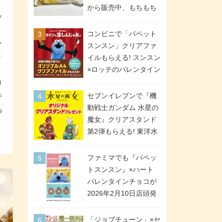
間限定で実施。ななチ
から販売中、もちもち
ッ
キが税抜き116円、ア
食感のクレープ生地＆
メリカンドッグが税抜
シュガー＆バターをレ
コンビニで「パペット
き69円!
ン
ンジアップで手軽に楽
スンスン」クリアファ
しめる冷凍食品。2個入
ー
イルもらえる! スンスン
り
日
×ロッテのバレンタイン
フェアが2026年2月3日
り
スタート。セブン、フ
セブンイレブンで『機
テ
ァミマ、ローソンの3社
動戦士ガンダム 水星の
る
で異なるデザイン＆対
魔女』クリアスタンド
象商品
第2弾もらえる! 東洋水
産カップ麺購入キャン
ペーンが2026年5月26
ファミマでも『パペッ
日スタート。浴衣＆た
トスンスン』×ハート
ぬき・キツネ姿のスレ
バレンタインチョコが
ッタ / ミオリネ / グエ
2026年2月10日店頭発
ル / エラン(強化人士4
売、「ファイルケース
号・5号) / シャディク
チョコ」「チョコ缶」
「ジョブチューン」×セ