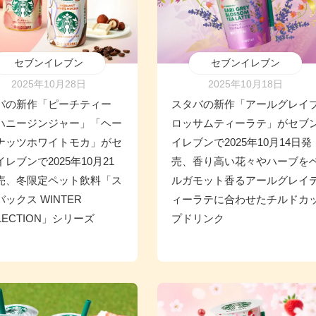
セブンイレブン
セブンイレブン
2025年10月28日
2025年10月18日
バの新作「ピーチティー
スタバの新作「アールグレイ
th ハニージンジャー」「ヘー
ロッサムティーラテ」がセブ
ナッツホワイトモカ」がセ
イレブンで2025年10月14日発
レブンで2025年10月21
売、香り高い花々やハーブを
売、冬限定ペット飲料「ス
ルガモット香るアールグレイ
ックス WINTER
ィーラテに合わせたチルドカ
LECTION」シリーズ
プドリンク