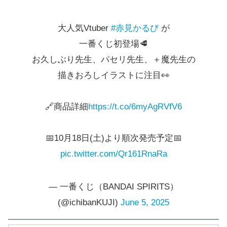
大人気Vtuber
#赤見かるび
が
一番くじ初登場🥩
お久しぶり先生、パセリ先生、＋魔先生の
描きおろしイラストに注目👀
🔗商品詳細
https://t.co/6myAgRVfV6
📅10月18日(土)より順次発売予定📅
pic.twitter.com/Qr161RnaRa
— 一番くじ（BANDAI SPIRITS）
(@ichibanKUJI)
June 5, 2025