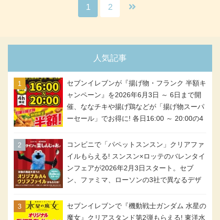
1
2
人気記事
セブンイレブンが『揚げ物・フランク 半額キ
ャンペーン』を2026年6月3日 ～ 6日まで開
催、ななチキや揚げ鶏などが「揚げ物スーパ
ーセール」でお得に! 各日16:00 ～ 20:00の4
時間限定で実施。ななチキが税抜き116円、
アメリカンドッグが税抜き69円!
コンビニで「パペットスンスン」クリアファ
イルもらえる! スンスン×ロッテのバレンタイ
ンフェアが2026年2月3日スタート。セブ
ン、ファミマ、ローソンの3社で異なるデザ
イン＆対象商品
セブンイレブンで『機動戦士ガンダム 水星の
魔女』クリアスタンド第2弾もらえる! 東洋水