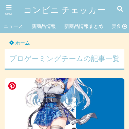
コンビニ チェッカー
MENU
ニュース
新商品情報
新商品情報まとめ
実食レ
ホーム
プロゲーミングチームの記事一覧