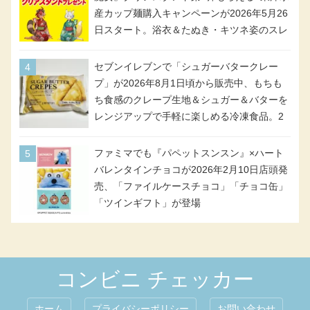
産カップ麺購入キャンペーンが2026年5月26
日スタート。浴衣＆たぬき・キツネ姿のスレ
ッタ / ミオリネ / グエル / エラン(強化人士4
号・5号) / シャディクが全6種のクリアスタ
セブンイレブンで「シュガーバタークレー
ンドになって登場!
プ」が2026年8月1日頃から販売中、もちも
ち食感のクレープ生地＆シュガー＆バターを
レンジアップで手軽に楽しめる冷凍食品。2
個入り
ファミマでも『パペットスンスン』×ハート
バレンタインチョコが2026年2月10日店頭発
売、「ファイルケースチョコ」「チョコ缶」
「ツインギフト」が登場
コンビニ チェッカー
ホーム
プライバシーポリシー
お問い合わせ