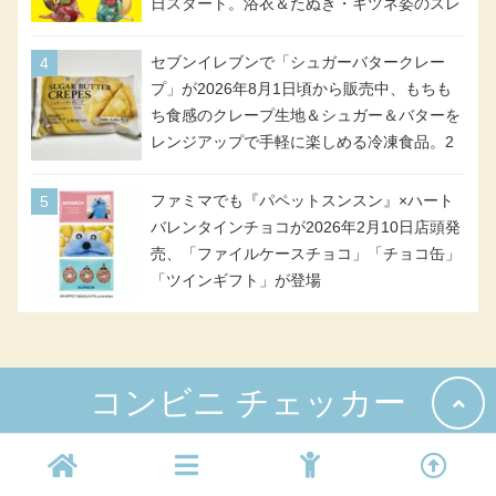
日スタート。浴衣＆たぬき・キツネ姿のスレ
ッタ / ミオリネ / グエル / エラン(強化人士4
号・5号) / シャディクが全6種のクリアスタ
セブンイレブンで「シュガーバタークレー
ンドになって登場!
プ」が2026年8月1日頃から販売中、もちも
ち食感のクレープ生地＆シュガー＆バターを
レンジアップで手軽に楽しめる冷凍食品。2
個入り
ファミマでも『パペットスンスン』×ハート
バレンタインチョコが2026年2月10日店頭発
売、「ファイルケースチョコ」「チョコ缶」
「ツインギフト」が登場
コンビニ チェッカー
ホーム
プライバシーポリシー
お問い合わせ
© kuronek All rights reserved.