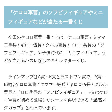
ィギュアなどが当たる一番くじ
『ケロロ軍曹』のソフビフィギュアやミニ
A賞「ケロロ軍曹 ソフビフィギュア」
フィギュアなどが当たる一番くじ
B賞「タママ二等兵 ソフビフィギュア」
C賞「ギロロ伍長 ソフビフィギュア」
今回のケロロ軍曹一番くじは、ケロロ軍曹 / タママ
D賞「クルル曹長 ソフビフィギュア」
二等兵 / ギロロ伍長 / クルル曹長 / ドロロ兵長の「ソ
E賞「ドロロ兵長 ソフビフィギュア」
フビフィギュア」や子供時代の「ミニフィギュア」な
F賞「温感マグカップ」
どが当たるハズレなしのキャラクターくじ。
「子供時代のミニフィギュア」「ハーフタオ
ルコレクション」もあり
ラインアップはA賞～K賞とラストワン賞で、A賞～
E賞はケロロ軍曹 / タママ二等兵 / ギロロ伍長 / クルル
G賞「子供時代のミニフィギュア」(全5種/ラン
ダム)
曹長 / ドロロ兵長の「
ソフビフィギュア
」、F賞はケロ
ロ軍曹が初めて登場したシーンを再現できる「
温感マ
H賞「ハーフタオルコレクション」(全5種)
グカップ
」となっています。
「ステーショナリー」「ラバーチャーム」