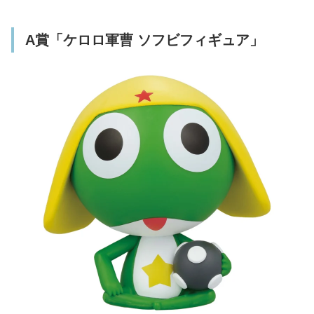
「ステッカー」もあり
A賞「ケロロ軍曹 ソフビフィギュア」
I賞「ステーショナリー」(全7種)
J賞「ラバーチャーム」(全7種/ランダム)
K賞「ステッカー」(全14種)
ラストワン賞は「ケロロ軍曹 抱きつきぬいぐ
るみ」、ダブルチャンスキャンペーンもあり
「一番くじ ケロロ軍曹」ラインアップ一覧
ローソンほか取扱店舗