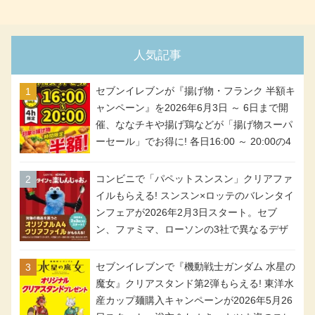
人気記事
セブンイレブンが『揚げ物・フランク 半額キ
ャンペーン』を2026年6月3日 ～ 6日まで開
催、ななチキや揚げ鶏などが「揚げ物スーパ
ーセール」でお得に! 各日16:00 ～ 20:00の4
時間限定で実施。ななチキが税抜き116円、
アメリカンドッグが税抜き69円!
コンビニで「パペットスンスン」クリアファ
イルもらえる! スンスン×ロッテのバレンタイ
ンフェアが2026年2月3日スタート。セブ
ン、ファミマ、ローソンの3社で異なるデザ
イン＆対象商品
セブンイレブンで『機動戦士ガンダム 水星の
魔女』クリアスタンド第2弾もらえる! 東洋水
産カップ麺購入キャンペーンが2026年5月26