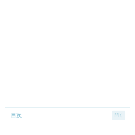
目次
『ケロロ軍曹』のソフビフィギュアやミニフ