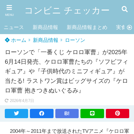
コンビニ チェッカー
MENU
ニュース
新商品情報
新商品情報まとめ
実食レ
ホーム
新商品情報
ローソン
ローソンで「一番くじ ケロロ軍曹」が2025年
6月14日発売、ケロロ軍曹たちの『ソフビフィ
ギュア』や『子供時代のミニフィギュア』が
当たる! ラストワン賞はビッグサイズの『ケロ
ロ軍曹 抱きつきぬいぐるみ』
2026年4月7日
B!
2004年～2011年まで放送されたTVアニメ『ケロロ軍