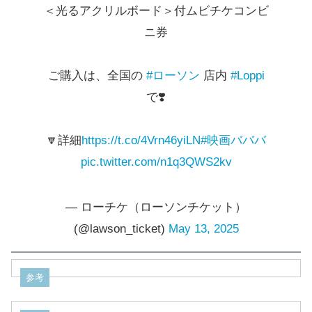
＜光るアクリルボード＞付ムビチケコンビ
ニ券
ご購入は、全国の
#ローソン
店内
#Loppi
で❣️
🔽詳細
https://t.co/4Vrn46yiLN
#映画バババ
pic.twitter.com/n1q3QWS2kv
— ローチケ（ローソンチケット）
(@lawson_ticket)
May 13, 2025
参考