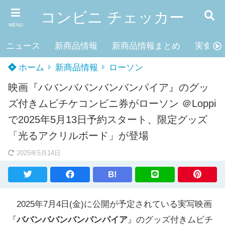
コンビニ チェッカー
MENU
ニュース
新商品情報
新商品情報まとめ
実食レ
ホーム
新商品情報
ローソン
映画『ババンババンバンバンパイア』のグッ
ズ付きムビチケコンビニ券がローソン ＠Loppi
で2025年5月13日予約スタート、限定グッズ
「光るアクリルボード」が登場
2025年5月14日
B!
2025年7月4日(金)に公開が予定されている実写映画
『
ババンババンバンバンパイア
』のグッズ付きムビチ