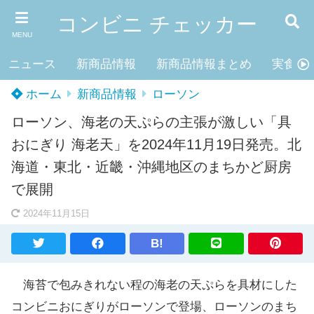
コンビニ チェッカー
MENU
ニュース
新商品情報
新商品情報まとめ
実食レ
ホーム
新商品情報
ローソン
ローソン、海老の天ぷらの主張が激しい「具
おにぎり 海老天」を2024年11月19日発売。北
海道・東北・近畿・沖縄地区のまちかど厨房
で展開
2024年11月15日
B!
海苔で包みきれない程の海老の天ぷらを具材にした
コンビニおにぎりがローソンで登場、ローソンのまち