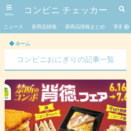
コンビニ チェッカー
MENU
ニュース
新商品情報
新商品情報まとめ
実食レ
ホーム
コンビニおにぎりの記事一覧