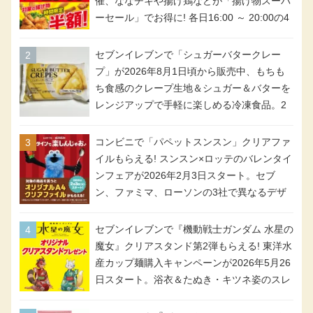
催、ななチキや揚げ鶏などが「揚げ物スーパ
ーセール」でお得に! 各日16:00 ～ 20:00の4
時間限定で実施。ななチキが税抜き116円、
アメリカンドッグが税抜き69円!
セブンイレブンで「シュガーバタークレー
プ」が2026年8月1日頃から販売中、もちも
ち食感のクレープ生地＆シュガー＆バターを
レンジアップで手軽に楽しめる冷凍食品。2
個入り
コンビニで「パペットスンスン」クリアファ
イルもらえる! スンスン×ロッテのバレンタイ
ンフェアが2026年2月3日スタート。セブ
ン、ファミマ、ローソンの3社で異なるデザ
イン＆対象商品
セブンイレブンで『機動戦士ガンダム 水星の
魔女』クリアスタンド第2弾もらえる! 東洋水
産カップ麺購入キャンペーンが2026年5月26
日スタート。浴衣＆たぬき・キツネ姿のスレ
ッタ / ミオリネ / グエル / エラン(強化人士4