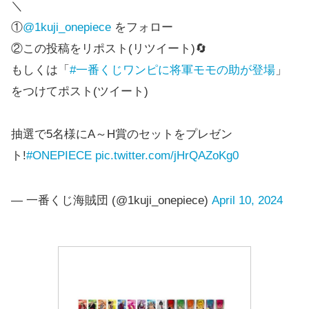
ラスト
モモの助 MASTERLISE
＼
ワン賞
EXPIECE ラストワンVer.
①
@1kuji_onepiece
をフォロー
②この投稿をリポスト(リツイート)🔄
もしくは「
#一番くじワンピに将軍モモの助が登場
」
をつけてポスト(ツイート)
抽選で5名様にA～H賞のセットをプレゼン
ト!
#ONEPIECE
pic.twitter.com/jHrQAZoKg0
— 一番くじ海賊団 (@1kuji_onepiece)
April 10, 2024