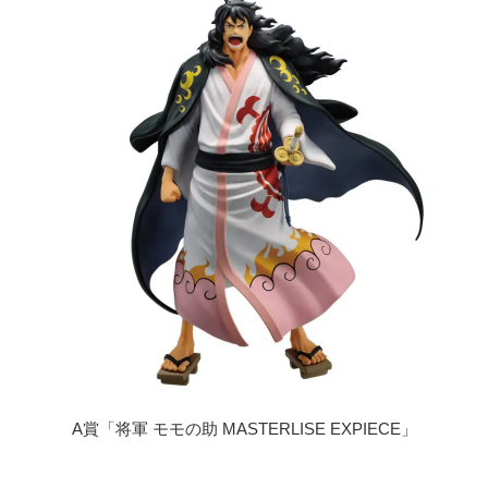
ラストワン賞は「将軍 モモの助
MASTERLISE EXPIECE ラストワンVer.」
B賞と同一賞品が当たる「ダブルチャンスキ
ャンペーン」もあり
「一番くじ ワンピース 新たな夜明け」ライ
ンアップ一覧
ファミマほか取り扱い店舗
「一番くじ ワンピース 新たな夜明け」のA賞
～H賞セットが当たるX(旧Twitter)キャンペー
ンが実施
A賞「将軍 モモの助 MASTERLISE EXPIECE」