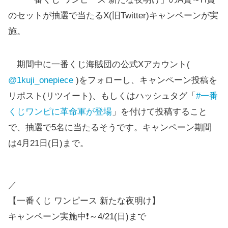
全6
のセットが抽選で当たるX(旧Twitter)キャンペーンが実
種
施。
F賞
タンブラー
ラン
ダム
期間中に一番くじ海賊団の公式Xアカウント(
@1kuji_onepiece
)をフォローし、キャンペーン投稿を
全12
リポスト(リツイート)、もしくはハッシュタグ「
#一番
種
G賞
ロングタオル
くじワンピに革命軍が登場
」を付けて投稿すること
選択
で、抽選で5名に当たるそうです。キャンペーン期間
可
は4月21日(日)まで。
全13
種
H賞
クリアファイル＆ステッカー
／
選択
【一番くじ ワンピース 新たな夜明け】
可
キャンペーン実施中❗～4/21(日)まで