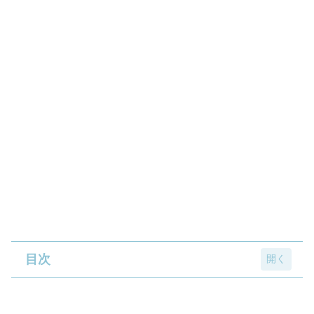
目次
ワノ国編で活躍するキャラクターのグッズが