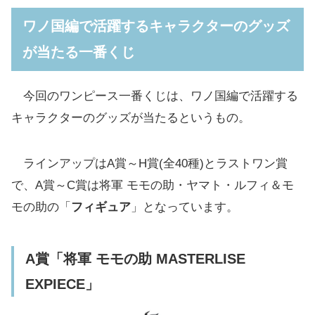
当たる一番くじ
ワノ国編で活躍するキャラクターのグッズ
A賞「将軍 モモの助 MASTERLISE EXPIECE」
が当たる一番くじ
B賞「Revible Moment-ヤマト-」
C賞「Revible Moment-ルフィ＆モモの助-」
今回のワンピース一番くじは、ワノ国編で活躍する
ワノ国編の名シーンが描かれた「ビッグタオ
キャラクターのグッズが当たるというもの。
ル」「ラウンドプレート」もあり
D賞「ビッグタオル」(全2種)
ラインアップはA賞～H賞(全40種)とラストワン賞
E賞「ラウンドプレート」(全4種/ランダム)
で、A賞～C賞は将軍 モモの助・ヤマト・ルフィ＆モ
モの助の「
フィギュア
」となっています。
「タンブラー」「ロングタオル」「クリアフ
ァイル＆ステッカー」もあり
F賞「タンブラー」(全6種/ランダム)
A賞「将軍 モモの助 MASTERLISE
G賞「ロングタオル」(全12種)
EXPIECE」
H賞「クリアファイル＆ステッカー」(全13種)