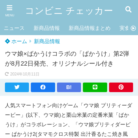
コンビニ チェッカー
MENU
ニュース
新商品情報
新商品情報まとめ
実食レ
ホーム
新商品情報
ウマ娘×ばかうけコラボの「ぱかうけ」第2弾
が8月22日発売、オリジナルシール付き
2024年10月11日
B!
人気スマートフォン向けゲーム「ウマ娘 プリティーダ
ービー」(以下、ウマ娘)と栗山米菓の定番米菓「ばか
うけ」がコラボレーション、「ウマ娘プリティダービ
ー ぱかうけ2(タマモクロス特製 出汁香るたこ焼き風