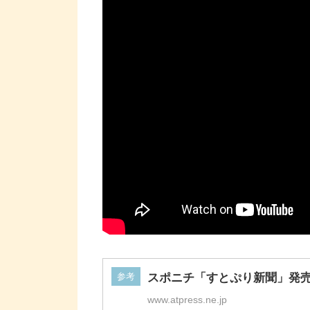
参考
スポニチ「すとぷり新聞」発
www.atpress.ne.jp