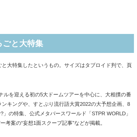
るごと大特集
ごと大特集したというもの。サイズはタブロイド判で、頁
ファイナルを迎える初の5大ドームツアーを中心に、大相撲の番
ンキングや、すとぷり流行語大賞2022の大予想企画、8
eady?」の特集、公式メタバースワールド「STPR WORLD」
バー考案の“妄想1面スクープ記事”などが掲載。