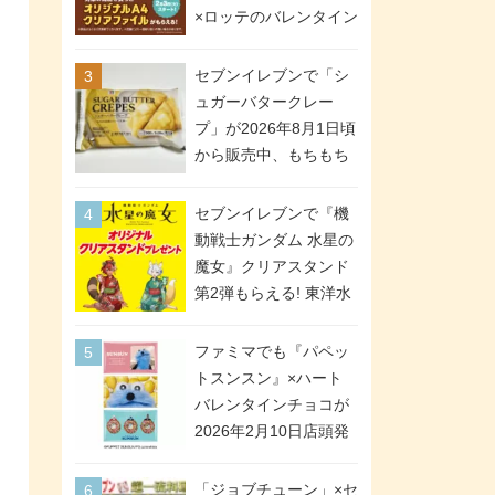
間限定で実施。ななチ
×ロッテのバレンタイン
キが税抜き116円、ア
フェアが2026年2月3日
メリカンドッグが税抜
スタート。セブン、フ
セブンイレブンで「シ
き69円!
ァミマ、ローソンの3社
ュガーバタークレー
で異なるデザイン＆対
プ」が2026年8月1日頃
象商品
から販売中、もちもち
食感のクレープ生地＆
シュガー＆バターをレ
セブンイレブンで『機
ンジアップで手軽に楽
動戦士ガンダム 水星の
しめる冷凍食品。2個入
魔女』クリアスタンド
り
第2弾もらえる! 東洋水
産カップ麺購入キャン
ペーンが2026年5月26
ファミマでも『パペッ
日スタート。浴衣＆た
トスンスン』×ハート
ぬき・キツネ姿のスレ
バレンタインチョコが
ッタ / ミオリネ / グエ
2026年2月10日店頭発
ル / エラン(強化人士4
売、「ファイルケース
号・5号) / シャディク
チョコ」「チョコ缶」
「ジョブチューン」×セ