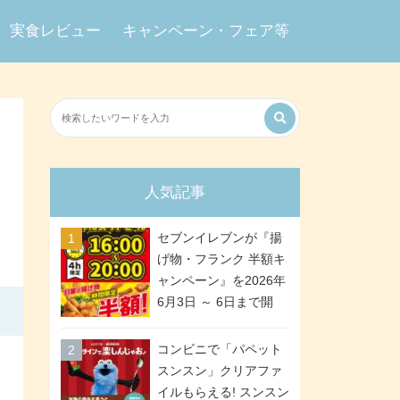
実食レビュー
キャンペーン・フェア等
人気記事
セブンイレブンが『揚
げ物・フランク 半額キ
ャンペーン』を2026年
6月3日 ～ 6日まで開
催、ななチキや揚げ鶏
などが「揚げ物スーパ
コンビニで「パペット
ーセール」でお得に! 各
スンスン」クリアファ
日16:00 ～ 20:00の4時
イルもらえる! スンスン