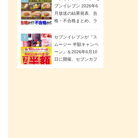
が全6種のクリアスタン
「ツインギフト」が登
ブンイレブン 2026年6
ドになって登場!
場
月放送の結果発表、合
格・不合格まとめ。ラ
ンキング1位は満場一致
合格「金のハンバー
セブンイレブンが『ス
グ」。満場一致合格数
ムージー 半額キャンペ
は6商品、合格数は2商
ーン』を2026年6月10
品。TVerでの見逃し配
日に開催、セブンカフ
信もあり
ェ スムージーがスーパ
ーセールでお得に!