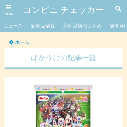
コンビニ チェッカー
MENU
ニュース
新商品情報
新商品情報まとめ
実食レ
ホーム
ぱかうけの記事一覧