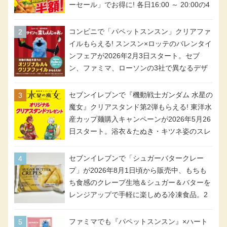
ーセール」でお得に! 各日16:00 ～ 20:00の4
時間限定で実施。ななチキが税抜き116円、
アメリカンドッグが税抜き69円!
コンビニで「パペットスンスン」クリアファ
イルもらえる! スンスン×ロッテのバレンタイ
ンフェアが2026年2月3日スタート。セブ
ン、ファミマ、ローソンの3社で異なるデザ
イン＆対象商品
セブンイレブンで『機動戦士ガンダム 水星の
魔女』クリアスタンド第2弾もらえる! 東洋水
産カップ麺購入キャンペーンが2026年5月26
日スタート。浴衣＆たぬき・キツネ姿のスレ
ッタ / ミオリネ / グエル / エラン(強化人士4
号・5号) / シャディクが全6種のクリアスタ
セブンイレブンで「シュガーバタークレー
ンドになって登場!
プ」が2026年8月1日頃から販売中、もちも
ち食感のクレープ生地＆シュガー＆バターを
レンジアップで手軽に楽しめる冷凍食品。2
個入り
ファミマでも『パペットスンスン』×ハート