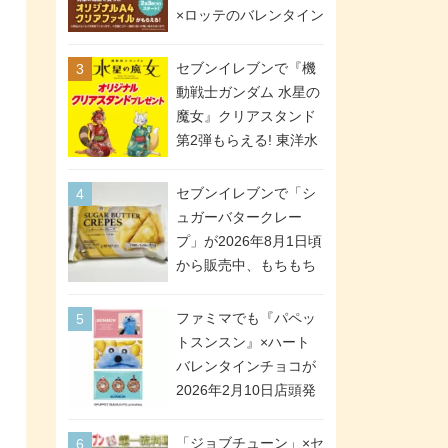
間限定で実施。ななチ
×ロッテのバレンタイン
キが税抜き116円、ア
フェアが2026年2月3日
メリカンドッグが税抜
スタート。セブン、フ
セブンイレブンで『機
き69円!
ァミマ、ローソンの3社
動戦士ガンダム 水星の
で異なるデザイン＆対
魔女』クリアスタンド
象商品
第2弾もらえる! 東洋水
産カップ麺購入キャン
ペーンが2026年5月26
セブンイレブンで「シ
日スタート。浴衣＆た
ュガーバタークレー
ぬき・キツネ姿のスレ
プ」が2026年8月1日頃
ッタ / ミオリネ / グエ
から販売中、もちもち
ル / エラン(強化人士4
食感のクレープ生地＆
号・5号) / シャディク
シュガー＆バターをレ
ファミマでも『パペッ
が全6種のクリアスタン
ンジアップで手軽に楽
トスンスン』×ハート
ドになって登場!
しめる冷凍食品。2個入
バレンタインチョコが
り
2026年2月10日店頭発
売、「ファイルケース
チョコ」「チョコ缶」
「ジョブチューン」×セ