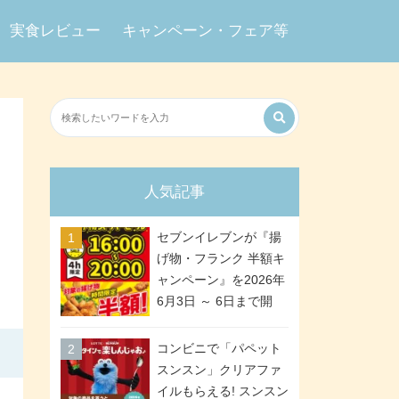
実食レビュー
キャンペーン・フェア等
人気記事
セブンイレブンが『揚
げ物・フランク 半額キ
ャンペーン』を2026年
6月3日 ～ 6日まで開
催、ななチキや揚げ鶏
などが「揚げ物スーパ
コンビニで「パペット
ーセール」でお得に! 各
スンスン」クリアファ
日16:00 ～ 20:00の4時
イルもらえる! スンスン