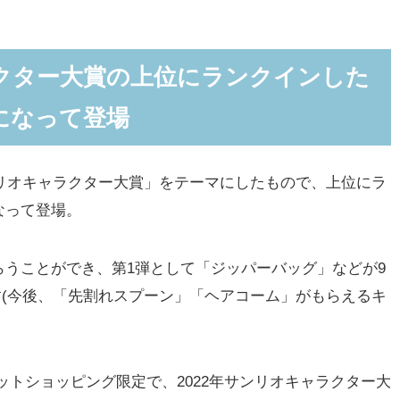
大賞の上位にランクインしたキャラクターがグッズになっ
」などのオリジナルグッズをプレゼント
ラクター大賞の上位にランクインした
プレゼント(※9月22日追記)
になって登場
リジナルナイトカフェデザインのグッズが発売(※9月22日 グ
ンリオキャラクター大賞」をテーマにしたもので、上位にラ
リオキャラクター大賞」の当りくじが発売
なって登場。
2022年サンリオキャラクター大賞」のランキング上位
うことができ、第1弾として「ジッパーバッグ」などが9
ーズデザインの「ハイチュウ」「ウェファーチョコ」が
ます(今後、「先割れスプーン」「ヘアコーム」がもらえるキ
ネットショッピング限定で、2022年サンリオキャラクター大