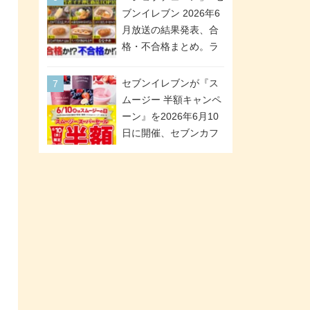
「ツインギフト」が登
ブンイレブン 2026年6
場
月放送の結果発表、合
格・不合格まとめ。ラ
ンキング1位は満場一致
合格「金のハンバー
セブンイレブンが『ス
グ」。満場一致合格数
ムージー 半額キャンペ
は6商品、合格数は2商
ーン』を2026年6月10
品。TVerでの見逃し配
日に開催、セブンカフ
信もあり
ェ スムージーがスーパ
ーセールでお得に!