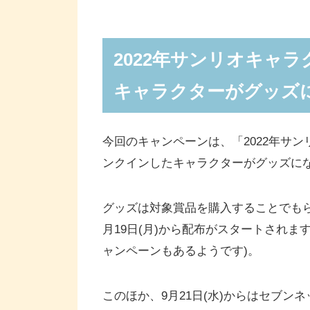
2022年サンリオキャラクター
て登場
対象商品購入で「ジッパーバッグ
2022年サンリオキャ
対象商品購入で「先割れスプーン」を
キャラクターがグッズ
セブンネットショッピング限定でオ
ッズの内容を追記)
今回のキャンペーンは、「2022年サ
9月17日からは「2022年サン
ンクインしたキャラクターがグッズに
9月17日からセブンプリントで「
キャラクターが登場
グッズは対象賞品を購入することでもら
9月17日にサンリオキャラクタ
月19日(月)から配布がスタートされ
発売
ャンペーンもあるようです)。
このほか、9月21日(水)からはセブン