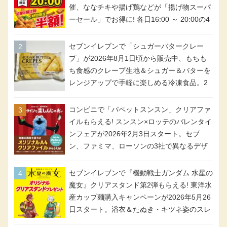
催、ななチキや揚げ鶏などが「揚げ物スーパ
ーセール」でお得に! 各日16:00 ～ 20:00の4
時間限定で実施。ななチキが税抜き116円、
アメリカンドッグが税抜き69円!
セブンイレブンで「シュガーバタークレー
プ」が2026年8月1日頃から販売中、もちも
ち食感のクレープ生地＆シュガー＆バターを
レンジアップで手軽に楽しめる冷凍食品。2
個入り
コンビニで「パペットスンスン」クリアファ
イルもらえる! スンスン×ロッテのバレンタイ
ンフェアが2026年2月3日スタート。セブ
ン、ファミマ、ローソンの3社で異なるデザ
イン＆対象商品
セブンイレブンで『機動戦士ガンダム 水星の
魔女』クリアスタンド第2弾もらえる! 東洋水
産カップ麺購入キャンペーンが2026年5月26
日スタート。浴衣＆たぬき・キツネ姿のスレ
ッタ / ミオリネ / グエル / エラン(強化人士4