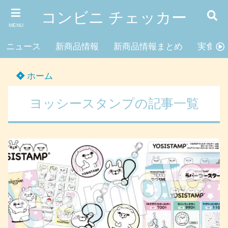
コンビニ チェッカー
MENU
ニュース
新商品情報
新商品情報まとめ
実食レ
ホーム
ヨッシースタンプの記事一覧