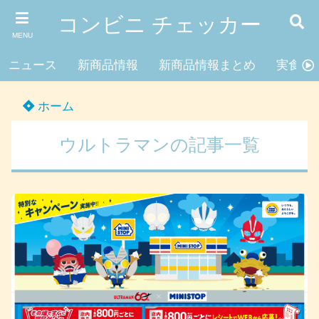
コンビニ チェッカー
MENU
ニュース
新商品情報
新商品情報まとめ
実食レ
ホーム
ウルトラマンの記事一覧