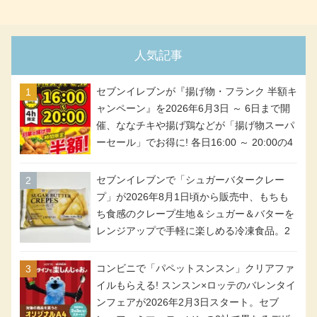
人気記事
セブンイレブンが『揚げ物・フランク 半額キ
ャンペーン』を2026年6月3日 ～ 6日まで開
催、ななチキや揚げ鶏などが「揚げ物スーパ
ーセール」でお得に! 各日16:00 ～ 20:00の4
時間限定で実施。ななチキが税抜き116円、
アメリカンドッグが税抜き69円!
セブンイレブンで「シュガーバタークレー
プ」が2026年8月1日頃から販売中、もちも
ち食感のクレープ生地＆シュガー＆バターを
レンジアップで手軽に楽しめる冷凍食品。2
個入り
コンビニで「パペットスンスン」クリアファ
イルもらえる! スンスン×ロッテのバレンタイ
ンフェアが2026年2月3日スタート。セブ