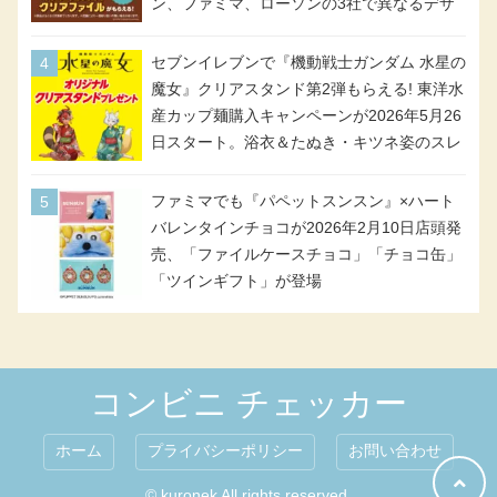
ン、ファミマ、ローソンの3社で異なるデザ
イン＆対象商品
セブンイレブンで『機動戦士ガンダム 水星の
魔女』クリアスタンド第2弾もらえる! 東洋水
産カップ麺購入キャンペーンが2026年5月26
日スタート。浴衣＆たぬき・キツネ姿のスレ
ッタ / ミオリネ / グエル / エラン(強化人士4
号・5号) / シャディクが全6種のクリアスタ
ファミマでも『パペットスンスン』×ハート
ンドになって登場!
バレンタインチョコが2026年2月10日店頭発
売、「ファイルケースチョコ」「チョコ缶」
「ツインギフト」が登場
コンビニ チェッカー
ホーム
プライバシーポリシー
お問い合わせ
© kuronek All rights reserved.