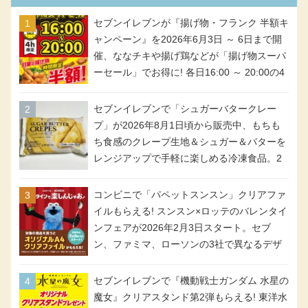
セブンイレブンが『揚げ物・フランク 半額キ
ャンペーン』を2026年6月3日 ～ 6日まで開
催、ななチキや揚げ鶏などが「揚げ物スーパ
ーセール」でお得に! 各日16:00 ～ 20:00の4
時間限定で実施。ななチキが税抜き116円、
アメリカンドッグが税抜き69円!
セブンイレブンで「シュガーバタークレー
プ」が2026年8月1日頃から販売中、もちも
ち食感のクレープ生地＆シュガー＆バターを
レンジアップで手軽に楽しめる冷凍食品。2
個入り
コンビニで「パペットスンスン」クリアファ
イルもらえる! スンスン×ロッテのバレンタイ
ンフェアが2026年2月3日スタート。セブ
ン、ファミマ、ローソンの3社で異なるデザ
イン＆対象商品
セブンイレブンで『機動戦士ガンダム 水星の
魔女』クリアスタンド第2弾もらえる! 東洋水