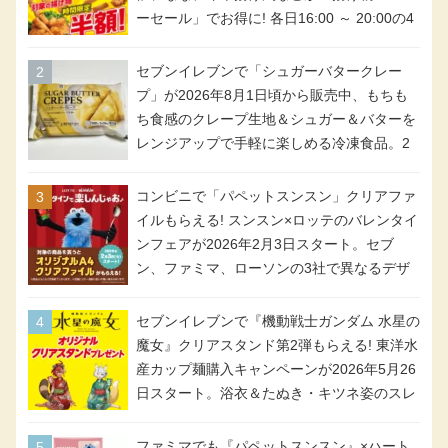
ーセール」でお得に! 各日16:00 ～ 20:00の4
時間限定で実施。ななチキが税抜き116円、
アメリカンドッグが税抜き69円!
セブンイレブンで「シュガーバタークレー
プ」が2026年8月1日頃から販売中、もちも
ち食感のクレープ生地＆シュガー＆バターを
レンジアップで手軽に楽しめる冷凍食品。2
個入り
コンビニで「パペットスンスン」クリアファ
イルもらえる! スンスン×ロッテのバレンタイ
ンフェアが2026年2月3日スタート。セブ
ン、ファミマ、ローソンの3社で異なるデザ
イン＆対象商品
セブンイレブンで『機動戦士ガンダム 水星の
魔女』クリアスタンド第2弾もらえる! 東洋水
産カップ麺購入キャンペーンが2026年5月26
日スタート。浴衣＆たぬき・キツネ姿のスレ
ッタ / ミオリネ / グエル / エラン(強化人士4
号・5号) / シャディクが全6種のクリアスタ
ファミマでも『パペットスンスン』×ハート