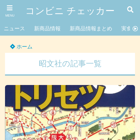
コンビニ チェッカー
MENU
ニュース
新商品情報
新商品情報まとめ
実食レ
ホーム
昭文社の記事一覧