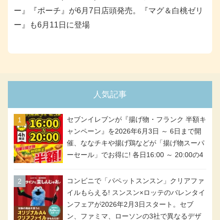
ー』『ポーチ』が6月7日店頭発売。『マグ＆白桃ゼリ
ー』も6月11日に登場
人気記事
セブンイレブンが『揚げ物・フランク 半額キ
ャンペーン』を2026年6月3日 ～ 6日まで開
催、ななチキや揚げ鶏などが「揚げ物スーパ
ーセール」でお得に! 各日16:00 ～ 20:00の4
時間限定で実施。ななチキが税抜き116円、
アメリカンドッグが税抜き69円!
コンビニで「パペットスンスン」クリアファ
イルもらえる! スンスン×ロッテのバレンタイ
ンフェアが2026年2月3日スタート。セブ
ン、ファミマ、ローソンの3社で異なるデザ