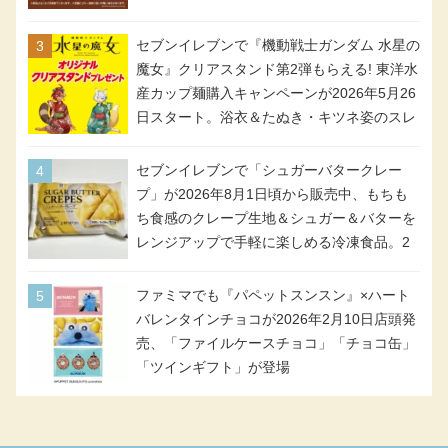
イン＆対象商品
セブンイレブンで『機動戦士ガンダム 水星の
魔女』クリアスタンド第2弾もらえる! 東洋水
産カップ麺購入キャンペーンが2026年5月26
日スタート。浴衣＆たぬき・キツネ姿のスレ
ッタ / ミオリネ / グエル / エラン(強化人士4
号・5号) / シャディクが全6種のクリアスタ
セブンイレブンで「シュガーバタークレー
ンドになって登場!
プ」が2026年8月1日頃から販売中、もちも
ち食感のクレープ生地＆シュガー＆バターを
レンジアップで手軽に楽しめる冷凍食品。2
個入り
ファミマでも『パペットスンスン』×ハート
バレンタインチョコが2026年2月10日店頭発
売、「ファイルケースチョコ」「チョコ缶」
「ツインギフト」が登場