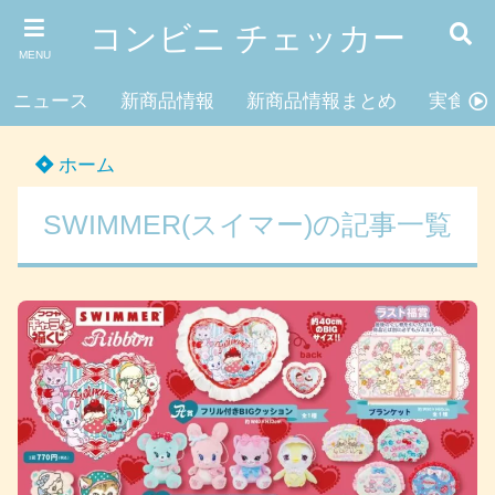
コンビニ チェッカー
MENU
ニュース
新商品情報
新商品情報まとめ
実食レ
ホーム
SWIMMER(スイマー)の記事一覧