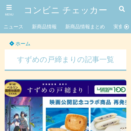
コンビニ チェッカー
MENU
ニュース
新商品情報
新商品情報まとめ
実食レ
ホーム
すずめの戸締まりの記事一覧