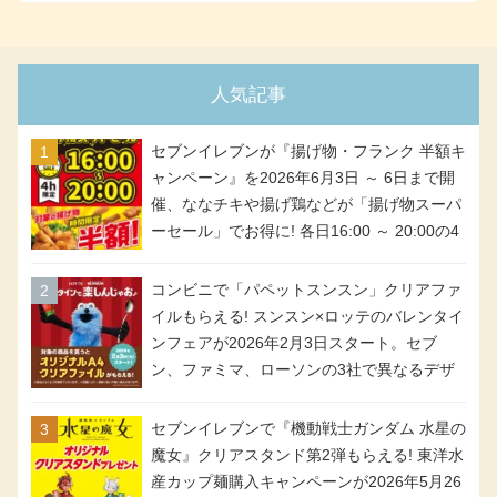
人気記事
セブンイレブンが『揚げ物・フランク 半額キ
ャンペーン』を2026年6月3日 ～ 6日まで開
催、ななチキや揚げ鶏などが「揚げ物スーパ
ーセール」でお得に! 各日16:00 ～ 20:00の4
時間限定で実施。ななチキが税抜き116円、
アメリカンドッグが税抜き69円!
コンビニで「パペットスンスン」クリアファ
イルもらえる! スンスン×ロッテのバレンタイ
ンフェアが2026年2月3日スタート。セブ
ン、ファミマ、ローソンの3社で異なるデザ
イン＆対象商品
セブンイレブンで『機動戦士ガンダム 水星の
魔女』クリアスタンド第2弾もらえる! 東洋水
産カップ麺購入キャンペーンが2026年5月26