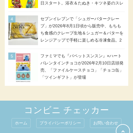
日スタート。浴衣＆たぬき・キツネ姿のスレ
ッタ / ミオリネ / グエル / エラン(強化人士4
号・5号) / シャディクが全6種のクリアスタ
セブンイレブンで「シュガーバタークレー
ンドになって登場!
プ」が2026年8月1日頃から販売中、もちも
ち食感のクレープ生地＆シュガー＆バターを
レンジアップで手軽に楽しめる冷凍食品。2
個入り
ファミマでも『パペットスンスン』×ハート
バレンタインチョコが2026年2月10日店頭発
売、「ファイルケースチョコ」「チョコ缶」
「ツインギフト」が登場
コンビニ チェッカー
ホーム
プライバシーポリシー
お問い合わせ