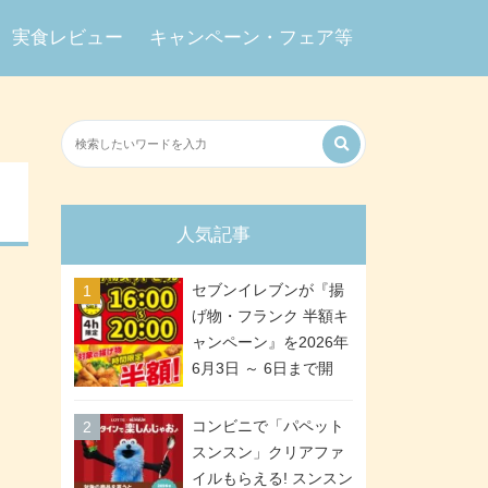
実食レビュー
キャンペーン・フェア等
人気記事
セブンイレブンが『揚
げ物・フランク 半額キ
ャンペーン』を2026年
6月3日 ～ 6日まで開
催、ななチキや揚げ鶏
などが「揚げ物スーパ
コンビニで「パペット
ーセール」でお得に! 各
スンスン」クリアファ
日16:00 ～ 20:00の4時
イルもらえる! スンスン