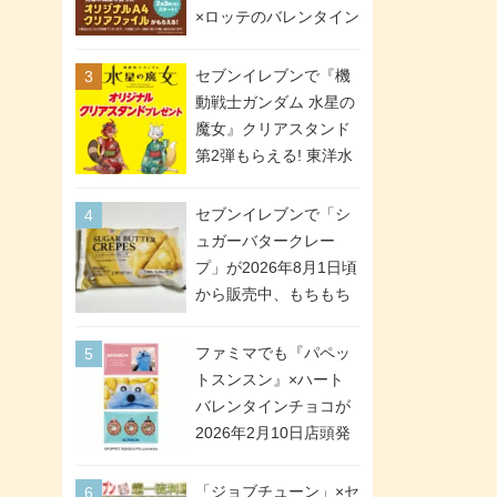
間限定で実施。ななチ
×ロッテのバレンタイン
キが税抜き116円、ア
フェアが2026年2月3日
メリカンドッグが税抜
スタート。セブン、フ
セブンイレブンで『機
き69円!
ァミマ、ローソンの3社
動戦士ガンダム 水星の
で異なるデザイン＆対
魔女』クリアスタンド
象商品
第2弾もらえる! 東洋水
産カップ麺購入キャン
ペーンが2026年5月26
セブンイレブンで「シ
日スタート。浴衣＆た
ュガーバタークレー
ぬき・キツネ姿のスレ
プ」が2026年8月1日頃
ッタ / ミオリネ / グエ
から販売中、もちもち
ル / エラン(強化人士4
食感のクレープ生地＆
号・5号) / シャディク
シュガー＆バターをレ
ファミマでも『パペッ
が全6種のクリアスタン
ンジアップで手軽に楽
トスンスン』×ハート
ドになって登場!
しめる冷凍食品。2個入
バレンタインチョコが
り
2026年2月10日店頭発
売、「ファイルケース
チョコ」「チョコ缶」
「ジョブチューン」×セ