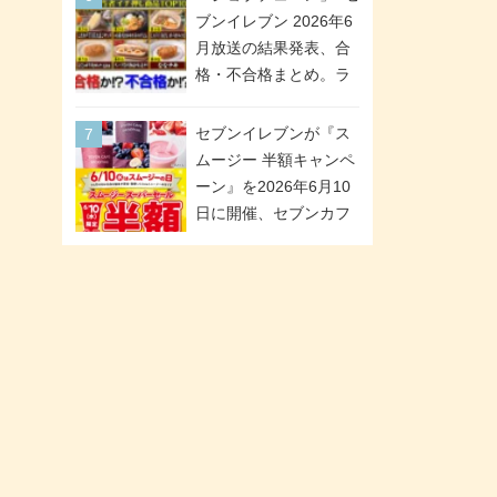
「ツインギフト」が登
ブンイレブン 2026年6
場
月放送の結果発表、合
格・不合格まとめ。ラ
ンキング1位は満場一致
合格「金のハンバー
セブンイレブンが『ス
グ」。満場一致合格数
ムージー 半額キャンペ
は6商品、合格数は2商
ーン』を2026年6月10
品。TVerでの見逃し配
日に開催、セブンカフ
信もあり
ェ スムージーがスーパ
ーセールでお得に!