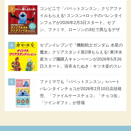
個入り
コンビニで「パペットスンスン」クリアファ
イルもらえる! スンスン×ロッテのバレンタイ
ンフェアが2026年2月3日スタート。セブ
ン、ファミマ、ローソンの3社で異なるデザ
イン＆対象商品
セブンイレブンで『機動戦士ガンダム 水星の
魔女』クリアスタンド第2弾もらえる! 東洋水
産カップ麺購入キャンペーンが2026年5月26
日スタート。浴衣＆たぬき・キツネ姿のスレ
ッタ / ミオリネ / グエル / エラン(強化人士4
号・5号) / シャディクが全6種のクリアスタ
ファミマでも『パペットスンスン』×ハート
ンドになって登場!
バレンタインチョコが2026年2月10日店頭発
売、「ファイルケースチョコ」「チョコ缶」
「ツインギフト」が登場