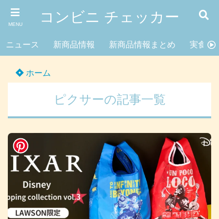
コンビニ チェッカー
MENU
ニュース
新商品情報
新商品情報まとめ
実食レ
ホーム
ピクサーの記事一覧