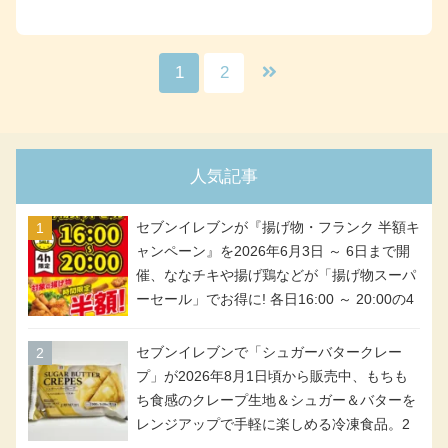
1
2
人気記事
セブンイレブンが『揚げ物・フランク 半額キ
ャンペーン』を2026年6月3日 ～ 6日まで開
催、ななチキや揚げ鶏などが「揚げ物スーパ
ーセール」でお得に! 各日16:00 ～ 20:00の4
時間限定で実施。ななチキが税抜き116円、
アメリカンドッグが税抜き69円!
セブンイレブンで「シュガーバタークレー
プ」が2026年8月1日頃から販売中、もちも
ち食感のクレープ生地＆シュガー＆バターを
レンジアップで手軽に楽しめる冷凍食品。2