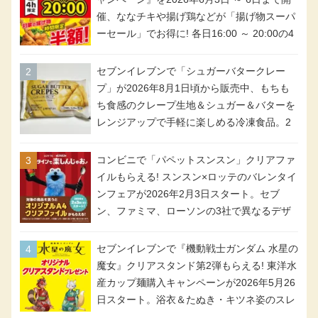
催、ななチキや揚げ鶏などが「揚げ物スーパ
ーセール」でお得に! 各日16:00 ～ 20:00の4
時間限定で実施。ななチキが税抜き116円、
アメリカンドッグが税抜き69円!
セブンイレブンで「シュガーバタークレー
プ」が2026年8月1日頃から販売中、もちも
ち食感のクレープ生地＆シュガー＆バターを
レンジアップで手軽に楽しめる冷凍食品。2
個入り
コンビニで「パペットスンスン」クリアファ
イルもらえる! スンスン×ロッテのバレンタイ
ンフェアが2026年2月3日スタート。セブ
ン、ファミマ、ローソンの3社で異なるデザ
イン＆対象商品
セブンイレブンで『機動戦士ガンダム 水星の
魔女』クリアスタンド第2弾もらえる! 東洋水
産カップ麺購入キャンペーンが2026年5月26
日スタート。浴衣＆たぬき・キツネ姿のスレ
ッタ / ミオリネ / グエル / エラン(強化人士4