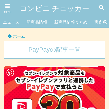
コンビニ チェッカー
MENU
ニュース
新商品情報
新商品情報まとめ
実食レ
ホーム
PayPayの記事一覧