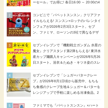
ーセール」でお得に! 各日16:00 ～ 20:00の4
時間限定で実施。ななチキが税抜き116円、
アメリカンドッグが税抜き69円!
コンビニで「パペットスンスン」クリアファ
イルもらえる! スンスン×ロッテのバレンタイ
ンフェアが2026年2月3日スタート。セブ
ン、ファミマ、ローソンの3社で異なるデザ
イン＆対象商品
セブンイレブンで『機動戦士ガンダム 水星の
魔女』クリアスタンド第2弾もらえる! 東洋水
産カップ麺購入キャンペーンが2026年5月26
日スタート。浴衣＆たぬき・キツネ姿のスレ
ッタ / ミオリネ / グエル / エラン(強化人士4
号・5号) / シャディクが全6種のクリアスタ
セブンイレブンで「シュガーバタークレー
ンドになって登場!
プ」が2026年8月1日頃から販売中、もちも
ち食感のクレープ生地＆シュガー＆バターを
レンジアップで手軽に楽しめる冷凍食品。2
個入り
ファミマでも『パペットスンスン』×ハート