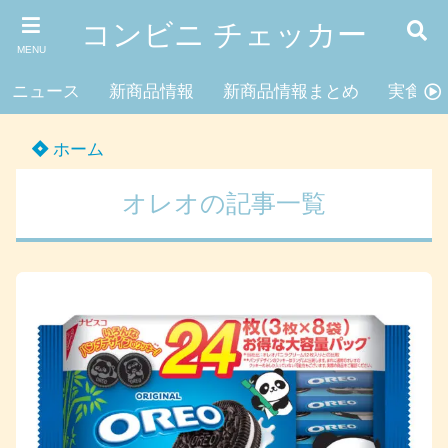
コンビニ チェッカー
MENU
ニュース
新商品情報
新商品情報まとめ
実食レ
ホーム
オレオの記事一覧