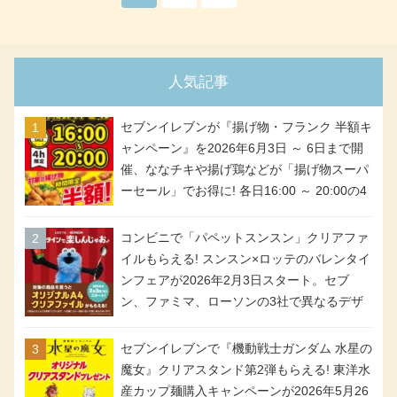
人気記事
セブンイレブンが『揚げ物・フランク 半額キ
ャンペーン』を2026年6月3日 ～ 6日まで開
催、ななチキや揚げ鶏などが「揚げ物スーパ
ーセール」でお得に! 各日16:00 ～ 20:00の4
時間限定で実施。ななチキが税抜き116円、
アメリカンドッグが税抜き69円!
コンビニで「パペットスンスン」クリアファ
イルもらえる! スンスン×ロッテのバレンタイ
ンフェアが2026年2月3日スタート。セブ
ン、ファミマ、ローソンの3社で異なるデザ
イン＆対象商品
セブンイレブンで『機動戦士ガンダム 水星の
魔女』クリアスタンド第2弾もらえる! 東洋水
産カップ麺購入キャンペーンが2026年5月26