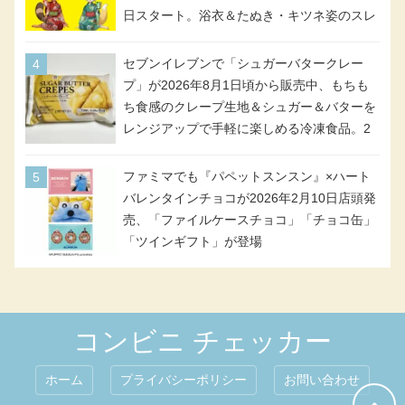
日スタート。浴衣＆たぬき・キツネ姿のスレ
ッタ / ミオリネ / グエル / エラン(強化人士4
号・5号) / シャディクが全6種のクリアスタ
セブンイレブンで「シュガーバタークレー
ンドになって登場!
プ」が2026年8月1日頃から販売中、もちも
ち食感のクレープ生地＆シュガー＆バターを
レンジアップで手軽に楽しめる冷凍食品。2
個入り
ファミマでも『パペットスンスン』×ハート
バレンタインチョコが2026年2月10日店頭発
売、「ファイルケースチョコ」「チョコ缶」
「ツインギフト」が登場
コンビニ チェッカー
ホーム
プライバシーポリシー
お問い合わせ