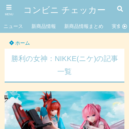
コンビニ チェッカー
MENU
ニュース
新商品情報
新商品情報まとめ
実食レ
ホーム
勝利の女神：NIKKE(ニケ)の記事
一覧