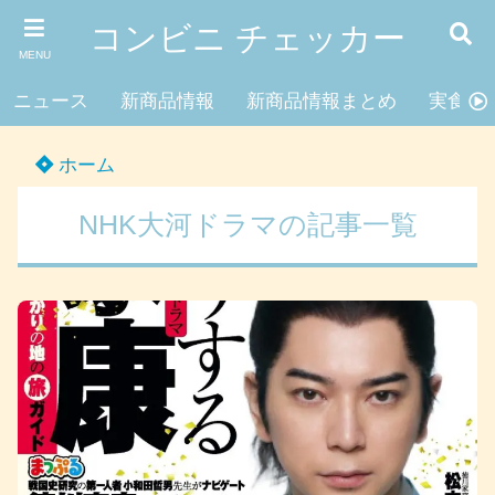
コンビニ チェッカー
MENU
ニュース
新商品情報
新商品情報まとめ
実食レ
ホーム
NHK大河ドラマの記事一覧