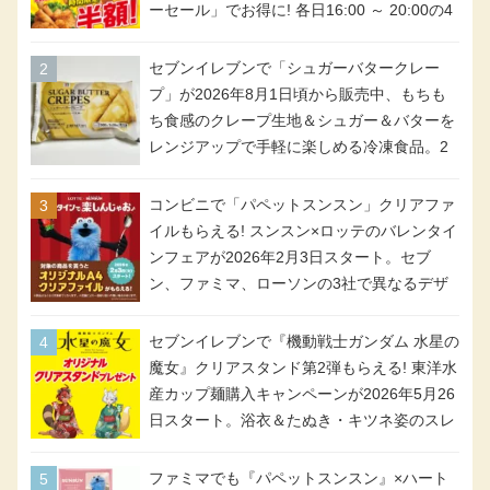
ーセール」でお得に! 各日16:00 ～ 20:00の4
時間限定で実施。ななチキが税抜き116円、
アメリカンドッグが税抜き69円!
セブンイレブンで「シュガーバタークレー
プ」が2026年8月1日頃から販売中、もちも
ち食感のクレープ生地＆シュガー＆バターを
レンジアップで手軽に楽しめる冷凍食品。2
個入り
コンビニで「パペットスンスン」クリアファ
イルもらえる! スンスン×ロッテのバレンタイ
ンフェアが2026年2月3日スタート。セブ
ン、ファミマ、ローソンの3社で異なるデザ
イン＆対象商品
セブンイレブンで『機動戦士ガンダム 水星の
魔女』クリアスタンド第2弾もらえる! 東洋水
産カップ麺購入キャンペーンが2026年5月26
日スタート。浴衣＆たぬき・キツネ姿のスレ
ッタ / ミオリネ / グエル / エラン(強化人士4
号・5号) / シャディクが全6種のクリアスタ
ファミマでも『パペットスンスン』×ハート