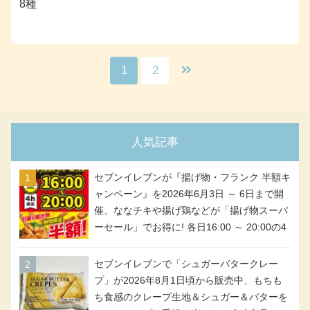
8種
1
2
人気記事
セブンイレブンが『揚げ物・フランク 半額キ
ャンペーン』を2026年6月3日 ～ 6日まで開
催、ななチキや揚げ鶏などが「揚げ物スーパ
ーセール」でお得に! 各日16:00 ～ 20:00の4
時間限定で実施。ななチキが税抜き116円、
アメリカンドッグが税抜き69円!
セブンイレブンで「シュガーバタークレー
プ」が2026年8月1日頃から販売中、もちも
ち食感のクレープ生地＆シュガー＆バターを