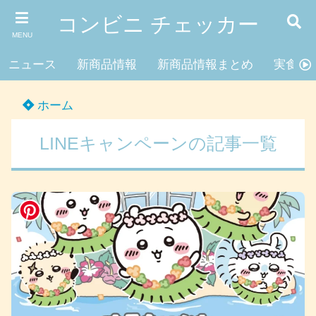
コンビニ チェッカー
MENU
ニュース
新商品情報
新商品情報まとめ
実食レ
ホーム
LINEキャンペーンの記事一覧