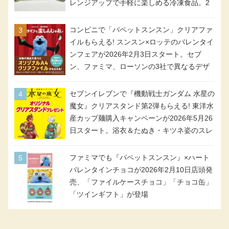
レンジアップで手軽に楽しめる冷凍食品。2
個入り
コンビニで「パペットスンスン」クリアファ
イルもらえる! スンスン×ロッテのバレンタイ
ンフェアが2026年2月3日スタート。セブ
ン、ファミマ、ローソンの3社で異なるデザ
イン＆対象商品
セブンイレブンで『機動戦士ガンダム 水星の
魔女』クリアスタンド第2弾もらえる! 東洋水
産カップ麺購入キャンペーンが2026年5月26
日スタート。浴衣＆たぬき・キツネ姿のスレ
ッタ / ミオリネ / グエル / エラン(強化人士4
号・5号) / シャディクが全6種のクリアスタ
ファミマでも『パペットスンスン』×ハート
ンドになって登場!
バレンタインチョコが2026年2月10日店頭発
売、「ファイルケースチョコ」「チョコ缶」
「ツインギフト」が登場