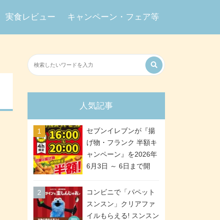
実食レビュー
キャンペーン・フェア等
人気記事
セブンイレブンが『揚
げ物・フランク 半額キ
ャンペーン』を2026年
6月3日 ～ 6日まで開
催、ななチキや揚げ鶏
などが「揚げ物スーパ
コンビニで「パペット
ーセール」でお得に! 各
スンスン」クリアファ
日16:00 ～ 20:00の4時
イルもらえる! スンスン