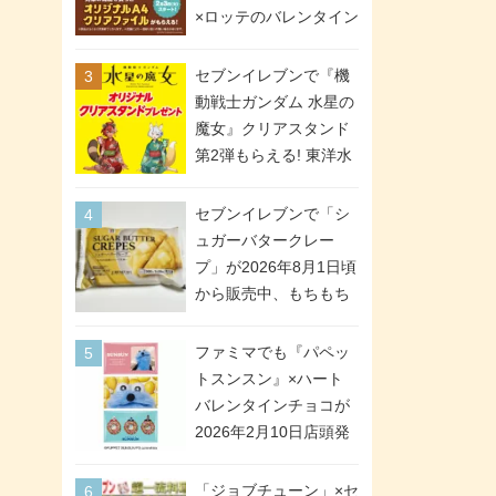
間限定で実施。ななチ
×ロッテのバレンタイン
キが税抜き116円、ア
フェアが2026年2月3日
メリカンドッグが税抜
スタート。セブン、フ
セブンイレブンで『機
き69円!
ァミマ、ローソンの3社
動戦士ガンダム 水星の
で異なるデザイン＆対
魔女』クリアスタンド
象商品
第2弾もらえる! 東洋水
産カップ麺購入キャン
ペーンが2026年5月26
セブンイレブンで「シ
日スタート。浴衣＆た
ュガーバタークレー
ぬき・キツネ姿のスレ
プ」が2026年8月1日頃
ッタ / ミオリネ / グエ
から販売中、もちもち
ル / エラン(強化人士4
食感のクレープ生地＆
号・5号) / シャディク
シュガー＆バターをレ
ファミマでも『パペッ
が全6種のクリアスタン
ンジアップで手軽に楽
トスンスン』×ハート
ドになって登場!
しめる冷凍食品。2個入
バレンタインチョコが
り
2026年2月10日店頭発
売、「ファイルケース
チョコ」「チョコ缶」
「ジョブチューン」×セ