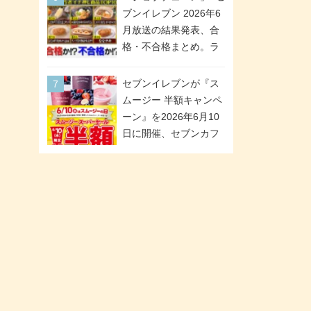
「ツインギフト」が登
ブンイレブン 2026年6
場
月放送の結果発表、合
格・不合格まとめ。ラ
ンキング1位は満場一致
合格「金のハンバー
セブンイレブンが『ス
グ」。満場一致合格数
ムージー 半額キャンペ
は6商品、合格数は2商
ーン』を2026年6月10
品。TVerでの見逃し配
日に開催、セブンカフ
信もあり
ェ スムージーがスーパ
ーセールでお得に!