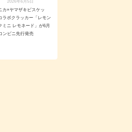
2026年6月5日
ニカ×ヤマザキビスケッ
コラボクラッカー「レモン
クミニ レモネード」が6月
日コンビニ先行発売