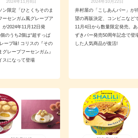
2024年11月8日
2024年10月22日
ソン限定「ひとくちそのま
井村屋の「こしあんバー」が
フーセンガム風グレープア
望の再販決定、コンビニなど
が2024年11月12日発
11月4日から数量限定発売。あ
6個のうち2個は“超すっぱ
ずきバー発売50周年記念で登
グレープ味! コリスの『その
した人気商品が復活!
まグレープフーセンガム』
イスになって登場