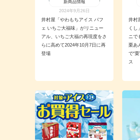
新商品情報
2024年9月26日
井村屋「やわもちアイス パフ
井村
ェ いちご大福味」がリニュー
くし
アル、いちご大福の再現度をさ
ニで
らに高めて2024年10月7日に再
栗あ
登場
で“
ス