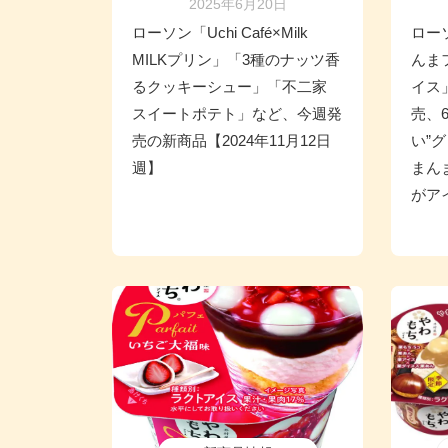
2025年6月20日
ローソン「Uchi Café×Milk
ロー
MILKプリン」「3種のナッツ香
んま
るクッキーシュー」「不二家
イス」
スイートポテト」など、今週発
売、
売の新商品【2024年11月12日
い”
週】
まん
がア