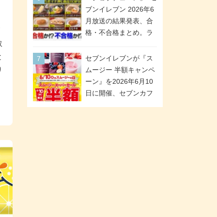
「ツインギフト」が登
ブンイレブン 2026年6
場
月放送の結果発表、合
リ
格・不合格まとめ。ラ
取
ンキング1位は満場一致
合格「金のハンバー
と
セブンイレブンが『ス
グ」。満場一致合格数
り
ムージー 半額キャンペ
は6商品、合格数は2商
ーン』を2026年6月10
品。TVerでの見逃し配
日に開催、セブンカフ
信もあり
ェ スムージーがスーパ
ーセールでお得に!