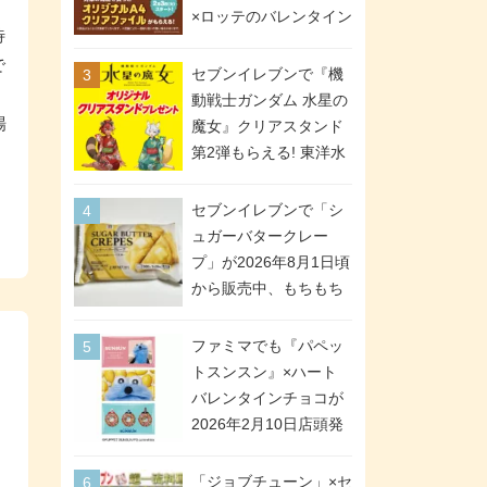
間限定で実施。ななチ
×ロッテのバレンタイン
待
キが税抜き116円、ア
フェアが2026年2月3日
メリカンドッグが税抜
で
スタート。セブン、フ
セブンイレブンで『機
き69円!
ァミマ、ローソンの3社
動戦士ガンダム 水星の
で異なるデザイン＆対
場
魔女』クリアスタンド
象商品
第2弾もらえる! 東洋水
産カップ麺購入キャン
ペーンが2026年5月26
セブンイレブンで「シ
日スタート。浴衣＆た
ュガーバタークレー
ぬき・キツネ姿のスレ
プ」が2026年8月1日頃
ッタ / ミオリネ / グエ
から販売中、もちもち
ル / エラン(強化人士4
食感のクレープ生地＆
号・5号) / シャディク
シュガー＆バターをレ
ファミマでも『パペッ
が全6種のクリアスタン
ンジアップで手軽に楽
トスンスン』×ハート
ドになって登場!
しめる冷凍食品。2個入
バレンタインチョコが
り
2026年2月10日店頭発
売、「ファイルケース
チョコ」「チョコ缶」
「ジョブチューン」×セ