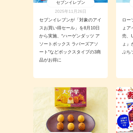
セブンイレブン
2025年11月26日
セブンイレブンが「対象のアイ
ロー
スお買い得セール」を8月10日
ょア
から実施、“ハーゲンダッツ ア
売、
ソートボックス ラバーズアソ
ょ』
ート”などボックスタイプの3商
ぷち
品がお得に