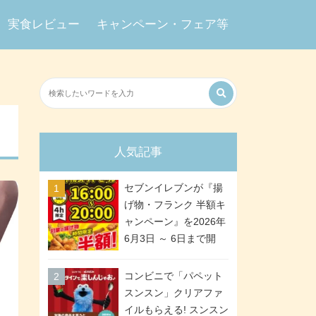
実食レビュー
キャンペーン・フェア等
人気記事
セブンイレブンが『揚
げ物・フランク 半額キ
ャンペーン』を2026年
6月3日 ～ 6日まで開
催、ななチキや揚げ鶏
などが「揚げ物スーパ
コンビニで「パペット
ーセール」でお得に! 各
スンスン」クリアファ
日16:00 ～ 20:00の4時
イルもらえる! スンスン