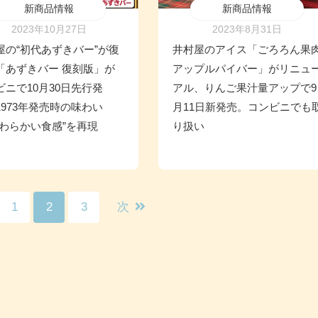
新商品情報
新商品情報
2023年10月27日
2023年8月31日
屋の“初代あずきバー”が復
井村屋のアイス「ごろろん果
「あずきバー 復刻版」が
アップルパイバー」がリニュ
ビニで10月30日先行発
アル、りんご果汁量アップで9
1973年発売時の味わい
月11日新発売。コンビニでも
やわらかい食感”を再現
り扱い
1
2
3
次