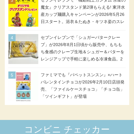
セブンイレブンで『機動戦士ガンダム 水星の
魔女』クリアスタンド第2弾もらえる! 東洋水
産カップ麺購入キャンペーンが2026年5月26
日スタート。浴衣＆たぬき・キツネ姿のスレ
ッタ / ミオリネ / グエル / エラン(強化人士4
号・5号) / シャディクが全6種のクリアスタ
セブンイレブンで「シュガーバタークレー
ンドになって登場!
プ」が2026年8月1日頃から販売中、もちも
ち食感のクレープ生地＆シュガー＆バターを
レンジアップで手軽に楽しめる冷凍食品。2
個入り
ファミマでも『パペットスンスン』×ハート
バレンタインチョコが2026年2月10日店頭発
売、「ファイルケースチョコ」「チョコ缶」
「ツインギフト」が登場
コンビニ チェッカー