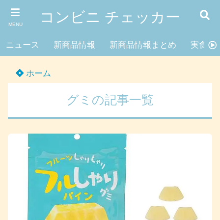
コンビニ チェッカー
MENU
ニュース
新商品情報
新商品情報まとめ
実食レ
ホーム
グミの記事一覧