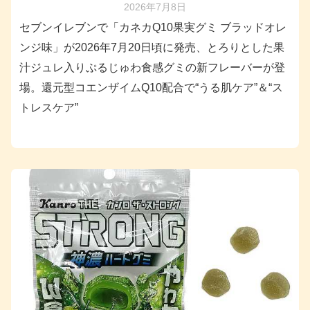
2026年7月8日
セブンイレブンで「カネカQ10果実グミ ブラッドオレ
ンジ味」が2026年7月20日頃に発売、とろりとした果
汁ジュレ入りぷるじゅわ食感グミの新フレーバーが登
場。還元型コエンザイムQ10配合で“うる肌ケア”＆“ス
トレスケア”