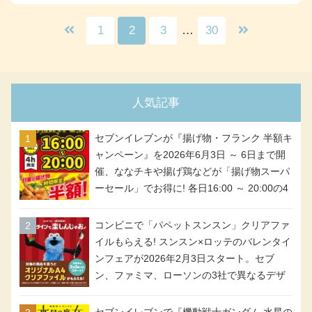
1
2
3
…
30
人気記事
セブンイレブンが『揚げ物・フランク 半額キ
ャンペーン』を2026年6月3日 ～ 6日まで開
催、ななチキや揚げ鶏などが「揚げ物スーパ
ーセール」でお得に! 各日16:00 ～ 20:00の4
時間限定で実施。ななチキが税抜き116円、
アメリカンドッグが税抜き69円!
コンビニで「パペットスンスン」クリアファ
イルもらえる! スンスン×ロッテのバレンタイ
ンフェアが2026年2月3日スタート。セブ
ン、ファミマ、ローソンの3社で異なるデザ
イン＆対象商品