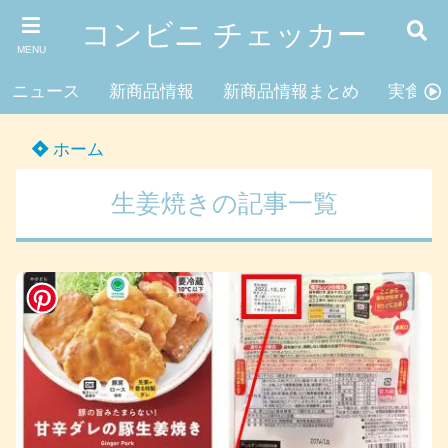
コンビニ チェッカー
MENU
ニュース
新商品情報
新商品情報まとめ
実食レ
ホーム
生姜焼きの記事一覧