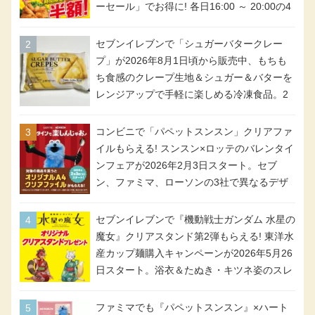
ーセール」でお得に! 各日16:00 ～ 20:00の4
時間限定で実施。ななチキが税抜き116円、
アメリカンドッグが税抜き69円!
セブンイレブンで「シュガーバタークレー
プ」が2026年8月1日頃から販売中、もちも
ち食感のクレープ生地＆シュガー＆バターを
レンジアップで手軽に楽しめる冷凍食品。2
個入り
コンビニで「パペットスンスン」クリアファ
イルもらえる! スンスン×ロッテのバレンタイ
ンフェアが2026年2月3日スタート。セブ
ン、ファミマ、ローソンの3社で異なるデザ
イン＆対象商品
セブンイレブンで『機動戦士ガンダム 水星の
魔女』クリアスタンド第2弾もらえる! 東洋水
産カップ麺購入キャンペーンが2026年5月26
日スタート。浴衣＆たぬき・キツネ姿のスレ
ッタ / ミオリネ / グエル / エラン(強化人士4
号・5号) / シャディクが全6種のクリアスタ
ファミマでも『パペットスンスン』×ハート