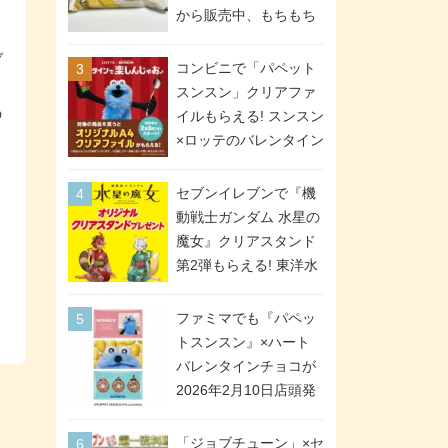
間限定で実施。ななチ
から販売中、もちもち
キが税抜き116円、ア
食感のクレープ生地＆
メリカンドッグが税抜
ブ
シュガー＆バターをレ
コンビニで「パペット
き69円!
ンジアップで手軽に楽
スンスン」クリアファ
しめる冷凍食品。2個入
の
イルもらえる! スンスン
り
×ロッテのバレンタイン
フェアが2026年2月3日
スタート。セブン、フ
セブンイレブンで『機
ァミマ、ローソンの3社
動戦士ガンダム 水星の
で異なるデザイン＆対
魔女』クリアスタンド
象商品
第2弾もらえる! 東洋水
産カップ麺購入キャン
ペーンが2026年5月26
ファミマでも『パペッ
日スタート。浴衣＆た
トスンスン』×ハート
ぬき・キツネ姿のスレ
バレンタインチョコが
ッタ / ミオリネ / グエ
2026年2月10日店頭発
ル / エラン(強化人士4
売、「ファイルケース
号・5号) / シャディク
チョコ」「チョコ缶」
「ジョブチューン」×セ