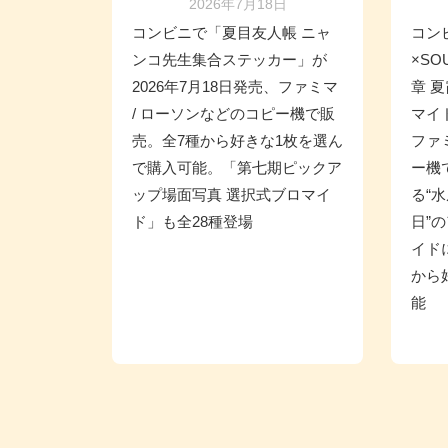
2026年7月18日
コンビニで「夏目友人帳 ニャ
コン
ンコ先生集合ステッカー」が
×SO
2026年7月18日発売、ファミマ
章 
/ ローソンなどのコピー機で販
マイド
売。全7種から好きな1枚を選ん
ファ
で購入可能。「第七期ピックア
ー機
ップ場面写真 選択式ブロマイ
る“水
ド」も全28種登場
日”
イド
から
能