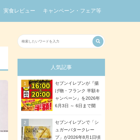
実食レビュー
キャンペーン・フェア等
人気記事
セブンイレブンが『揚
げ物・フランク 半額キ
ャンペーン』を2026年
6月3日 ～ 6日まで開
催、ななチキや揚げ鶏
などが「揚げ物スーパ
セブンイレブンで「シ
ーセール」でお得に! 各
ュガーバタークレー
日16:00 ～ 20:00の4時
プ」が2026年8月1日頃