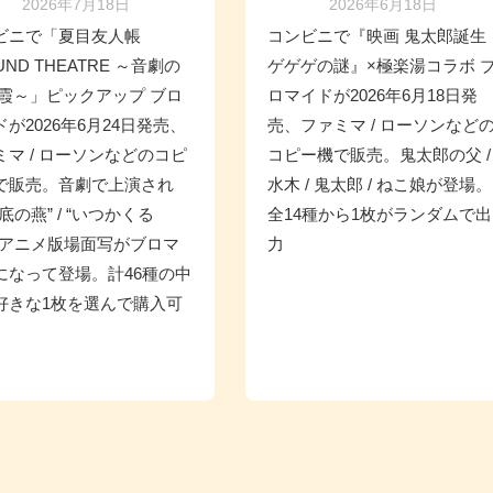
2026年7月18日
2026年6月18日
ビニで「夏目友人帳
コンビニで『映画 鬼太郎誕生
UND THEATRE ～音劇の
ゲゲゲの謎』×極楽湯コラボ 
夏霞～」ピックアップ ブロ
ロマイドが2026年6月18日発
が2026年6月24日発売、
売、ファミマ / ローソンなど
ミマ / ローソンなどのコピ
コピー機で販売。鬼太郎の父 /
で販売。音劇で上演され
水木 / 鬼太郎 / ねこ娘が登場。
底の燕” / “いつかくる
全14種から1枚がランダムで出
のアニメ版場面写がブロマ
力
になって登場。計46種の中
好きな1枚を選んで購入可