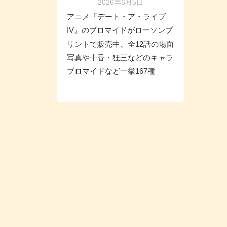
2026年6月5日
アニメ『デート・ア・ライブ
IV』のブロマイドがローソンプ
リントで販売中、全12話の場面
写真や十香・狂三などのキャラ
ブロマイドなど一挙167種