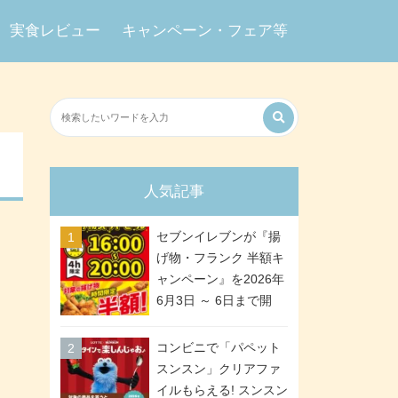
実食レビュー
キャンペーン・フェア等
人気記事
セブンイレブンが『揚
げ物・フランク 半額キ
ャンペーン』を2026年
6月3日 ～ 6日まで開
催、ななチキや揚げ鶏
などが「揚げ物スーパ
コンビニで「パペット
ーセール」でお得に! 各
スンスン」クリアファ
日16:00 ～ 20:00の4時
イルもらえる! スンスン