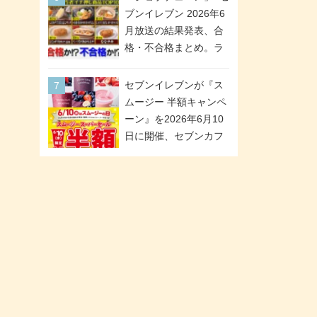
「ツインギフト」が登
ブンイレブン 2026年6
場
月放送の結果発表、合
格・不合格まとめ。ラ
ンキング1位は満場一致
合格「金のハンバー
セブンイレブンが『ス
グ」。満場一致合格数
ムージー 半額キャンペ
は6商品、合格数は2商
ーン』を2026年6月10
品。TVerでの見逃し配
日に開催、セブンカフ
信もあり
ェ スムージーがスーパ
ーセールでお得に!