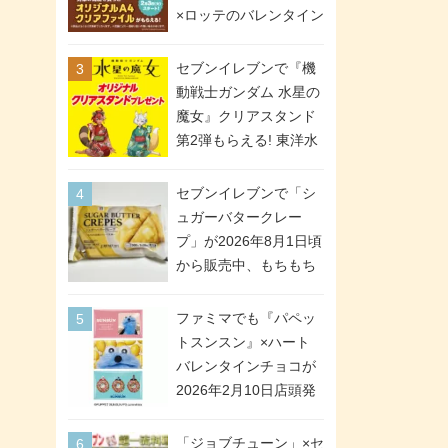
間限定で実施。ななチ
×ロッテのバレンタイン
キが税抜き116円、ア
フェアが2026年2月3日
メリカンドッグが税抜
スタート。セブン、フ
セブンイレブンで『機
き69円!
ァミマ、ローソンの3社
動戦士ガンダム 水星の
で異なるデザイン＆対
魔女』クリアスタンド
象商品
第2弾もらえる! 東洋水
産カップ麺購入キャン
ペーンが2026年5月26
セブンイレブンで「シ
日スタート。浴衣＆た
ュガーバタークレー
ぬき・キツネ姿のスレ
プ」が2026年8月1日頃
ッタ / ミオリネ / グエ
から販売中、もちもち
ル / エラン(強化人士4
食感のクレープ生地＆
号・5号) / シャディク
シュガー＆バターをレ
ファミマでも『パペッ
が全6種のクリアスタン
ンジアップで手軽に楽
トスンスン』×ハート
ドになって登場!
しめる冷凍食品。2個入
バレンタインチョコが
り
2026年2月10日店頭発
売、「ファイルケース
チョコ」「チョコ缶」
「ジョブチューン」×セ