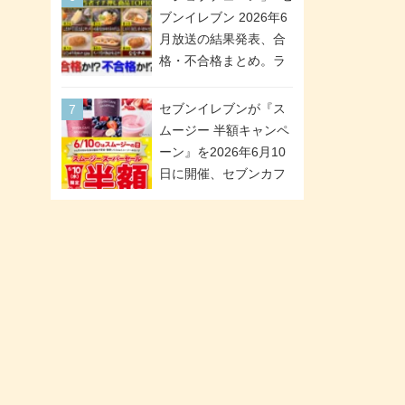
「ツインギフト」が登
ブンイレブン 2026年6
場
月放送の結果発表、合
格・不合格まとめ。ラ
ンキング1位は満場一致
合格「金のハンバー
セブンイレブンが『ス
グ」。満場一致合格数
ムージー 半額キャンペ
は6商品、合格数は2商
ーン』を2026年6月10
品。TVerでの見逃し配
日に開催、セブンカフ
信もあり
ェ スムージーがスーパ
ーセールでお得に!