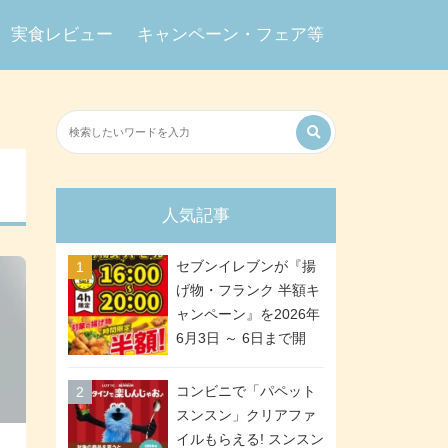
実食レビュー
キャンペーン・フェア等
人気記事
セブンイレブンが『揚
げ物・フランク 半額キ
ャンペーン』を2026年
6月3日 ～ 6日まで開
催、ななチキや揚げ鶏
などが「揚げ物スーパ
コンビニで「パペット
ーセール」でお得に! 各
スンスン」クリアファ
日16:00 ～ 20:00の4時
イルもらえる! スンスン