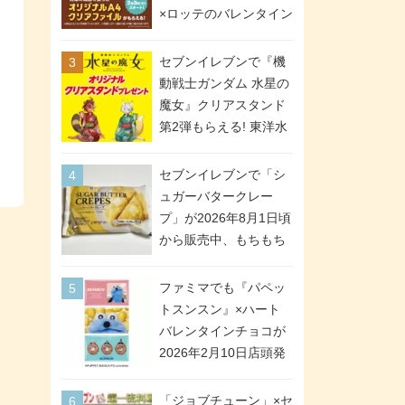
間限定で実施。ななチ
×ロッテのバレンタイン
キが税抜き116円、ア
フェアが2026年2月3日
メリカンドッグが税抜
スタート。セブン、フ
セブンイレブンで『機
き69円!
ァミマ、ローソンの3社
動戦士ガンダム 水星の
で異なるデザイン＆対
魔女』クリアスタンド
象商品
第2弾もらえる! 東洋水
産カップ麺購入キャン
ペーンが2026年5月26
セブンイレブンで「シ
日スタート。浴衣＆た
ュガーバタークレー
ぬき・キツネ姿のスレ
プ」が2026年8月1日頃
ッタ / ミオリネ / グエ
から販売中、もちもち
ル / エラン(強化人士4
食感のクレープ生地＆
号・5号) / シャディク
シュガー＆バターをレ
ファミマでも『パペッ
が全6種のクリアスタン
ンジアップで手軽に楽
トスンスン』×ハート
ドになって登場!
しめる冷凍食品。2個入
バレンタインチョコが
り
2026年2月10日店頭発
売、「ファイルケース
チョコ」「チョコ缶」
「ジョブチューン」×セ